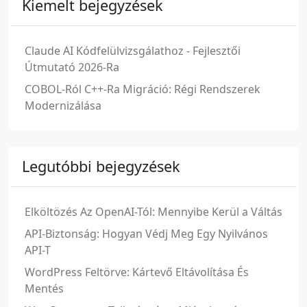
Kiemelt bejegyzések
Claude AI Kódfelülvizsgálathoz - Fejlesztői
Útmutató 2026-Ra
COBOL-Ról C++-Ra Migráció: Régi Rendszerek
Modernizálása
Legutóbbi bejegyzések
Elköltözés Az OpenAI-Tól: Mennyibe Kerül a Váltás
API-Biztonság: Hogyan Védj Meg Egy Nyilvános
API-T
WordPress Feltörve: Kártevő Eltávolítása És
Mentés