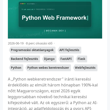
2026-06-19
8 perc olvasási idő
Programozási oktatóanyagok
API fejlesztés
Backend fejlesztés
Django
FastAPI
Flask
Python
Python webes keretrendszer
Webfejlesztés
A „Python webkeretrendszer" iránti keresési
érdeklődés az elmúlt három hónapban 190%-kal
nőtt Magyarországon, ezzel 2026 egyik
leggyorsabban növekvő technikai keresési
kifejezésévé vált. Az ok egyszerű: a Python az AI-
integráció, az adatfeldolgozás és a gyors API-