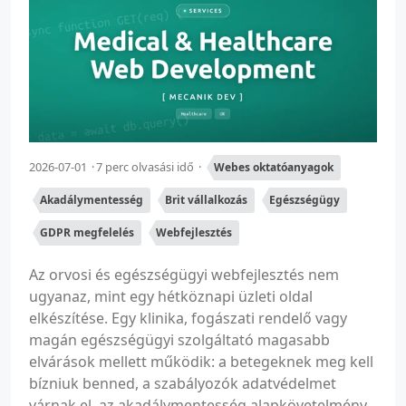
2026-07-01
7 perc olvasási idő
Webes oktatóanyagok
Akadálymentesség
Brit vállalkozás
Egészségügy
GDPR megfelelés
Webfejlesztés
Az orvosi és egészségügyi webfejlesztés nem
ugyanaz, mint egy hétköznapi üzleti oldal
elkészítése. Egy klinika, fogászati rendelő vagy
magán egészségügyi szolgáltató magasabb
elvárások mellett működik: a betegeknek meg kell
bízniuk benned, a szabályozók adatvédelmet
várnak el, az akadálymentesség alapkövetelmény