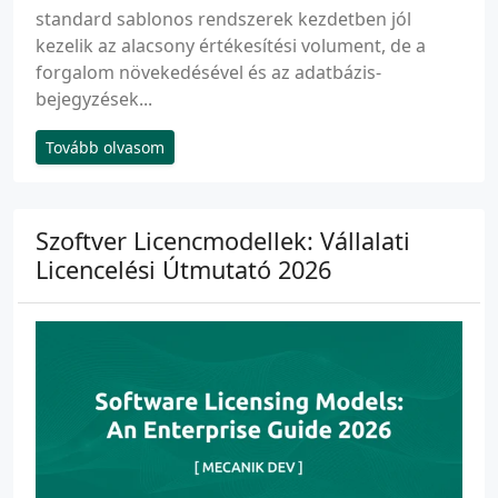
standard sablonos rendszerek kezdetben jól
kezelik az alacsony értékesítési volument, de a
forgalom növekedésével és az adatbázis-
bejegyzések...
Tovább olvasom
Szoftver Licencmodellek: Vállalati
Licencelési Útmutató 2026