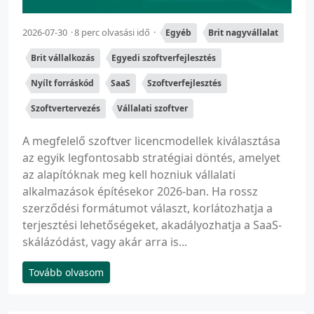
2026-07-30
8 perc olvasási idő
Egyéb
Brit nagyvállalat
Brit vállalkozás
Egyedi szoftverfejlesztés
Nyílt forráskód
SaaS
Szoftverfejlesztés
Szoftvertervezés
Vállalati szoftver
A megfelelő szoftver licencmodellek kiválasztása
az egyik legfontosabb stratégiai döntés, amelyet
az alapítóknak meg kell hozniuk vállalati
alkalmazások építésekor 2026-ban. Ha rossz
szerződési formátumot választ, korlátozhatja a
terjesztési lehetőségeket, akadályozhatja a SaaS-
skálázódást, vagy akár arra is...
Tovább olvasom