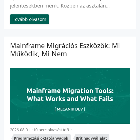
jelentésekben mérik. Közben az asztalán...
Tovább olvasom
Mainframe Migrációs Eszközök: Mi
Működik, Mi Nem
2026-08-01
10 perc olvasási idő
Programozási oktatóanyagok
Brit nagyvállalat