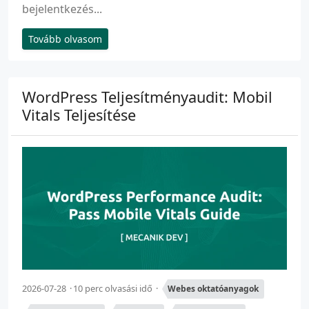
bejelentkezés...
Tovább olvasom
WordPress Teljesítményaudit: Mobil
Vitals Teljesítése
2026-07-28
10 perc olvasási idő
Webes oktatóanyagok