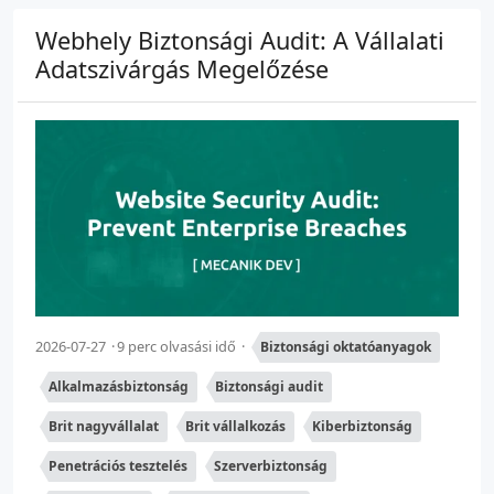
Webhely Biztonsági Audit: A Vállalati
Adatszivárgás Megelőzése
2026-07-27
9 perc olvasási idő
Biztonsági oktatóanyagok
Alkalmazásbiztonság
Biztonsági audit
Brit nagyvállalat
Brit vállalkozás
Kiberbiztonság
Penetrációs tesztelés
Szerverbiztonság