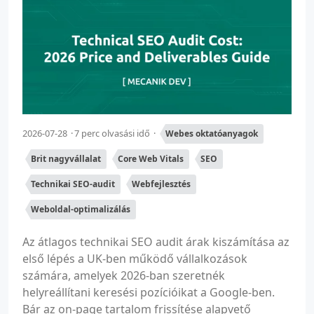
2026-07-28
7 perc olvasási idő
Webes oktatóanyagok
Brit nagyvállalat
Core Web Vitals
SEO
Technikai SEO-audit
Webfejlesztés
Weboldal-optimalizálás
Az átlagos technikai SEO audit árak kiszámítása az
első lépés a UK-ben működő vállalkozások
számára, amelyek 2026-ban szeretnék
helyreállítani keresési pozícióikat a Google-ben.
Bár az on-page tartalom frissítése alapvető