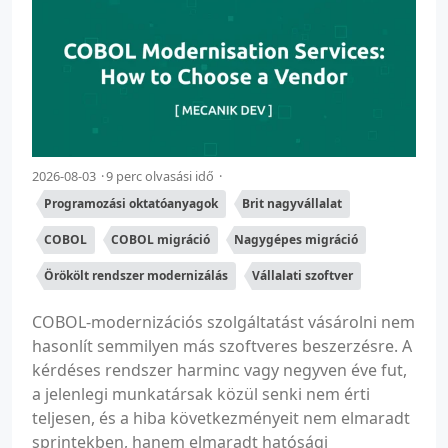
2026-08-03
9 perc olvasási idő
Programozási oktatóanyagok
Brit nagyvállalat
COBOL
COBOL migráció
Nagygépes migráció
Örökölt rendszer modernizálás
Vállalati szoftver
COBOL-modernizációs szolgáltatást vásárolni nem
hasonlít semmilyen más szoftveres beszerzésre. A
kérdéses rendszer harminc vagy negyven éve fut,
a jelenlegi munkatársak közül senki nem érti
teljesen, és a hiba következményeit nem elmaradt
sprintekben, hanem elmaradt hatósági