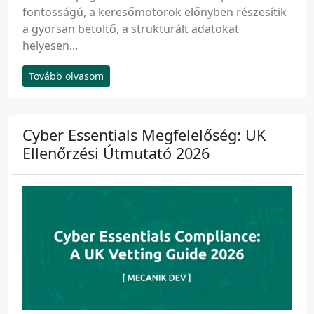
fontosságú, a keresőmotorok előnyben részesítik
a gyorsan betöltő, a strukturált adatokat
helyesen...
Tovább olvasom
Cyber Essentials Megfelelőség: UK
Ellenőrzési Útmutató 2026