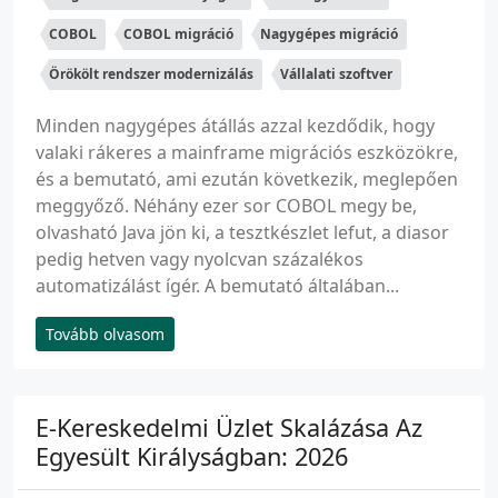
COBOL
COBOL migráció
Nagygépes migráció
Örökölt rendszer modernizálás
Vállalati szoftver
Minden nagygépes átállás azzal kezdődik, hogy
valaki rákeres a mainframe migrációs eszközökre,
és a bemutató, ami ezután következik, meglepően
meggyőző. Néhány ezer sor COBOL megy be,
olvasható Java jön ki, a tesztkészlet lefut, a diasor
pedig hetven vagy nyolcvan százalékos
automatizálást ígér. A bemutató általában...
Tovább olvasom
E-Kereskedelmi Üzlet Skalázása Az
Egyesült Királyságban: 2026