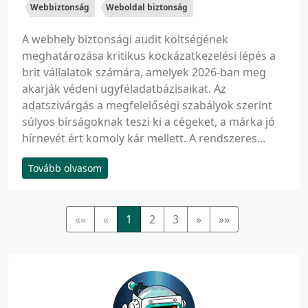
Webbiztonság
Weboldal biztonság
A webhely biztonsági audit költségének
meghatározása kritikus kockázatkezelési lépés a
brit vállalatok számára, amelyek 2026-ban meg
akarják védeni ügyféladatbázisaikat. Az
adatszivárgás a megfelelőségi szabályok szerint
súlyos bírságoknak teszi ki a cégeket, a márka jó
hírnevét ért komoly kár mellett. A rendszeres...
Tovább olvasom
««
«
1
2
3
»
»»