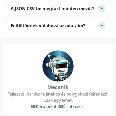
A JSON CSV-be megtart minden mezőt?
Feltöltődnek valahová az adataim?
Mecanik
Fejlesztő, hardcore játékos és bolygóközi felfedező.
Csak egy lehet.
Körülbelül
Érintkezés