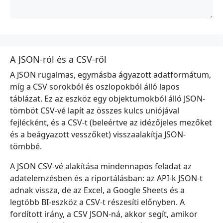
A JSON-ról és a CSV-ről
A JSON rugalmas, egymásba ágyazott adatformátum,
míg a CSV sorokból és oszlopokból álló lapos
táblázat. Ez az eszköz egy objektumokból álló JSON-
tömböt CSV-vé lapít az összes kulcs uniójával
fejlécként, és a CSV-t (beleértve az idézőjeles mezőket
és a beágyazott vesszőket) visszaalakítja JSON-
tömbbé.
A JSON CSV-vé alakítása mindennapos feladat az
adatelemzésben és a riportálásban: az API-k JSON-t
adnak vissza, de az Excel, a Google Sheets és a
legtöbb BI-eszköz a CSV-t részesíti előnyben. A
fordított irány, a CSV JSON-ná, akkor segít, amikor