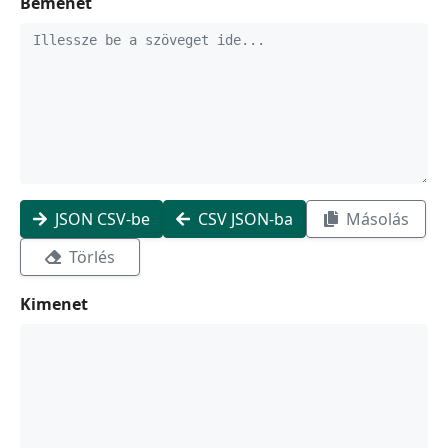
Bemenet
JSON CSV-be
CSV JSON-ba
Másolás
Törlés
Kimenet