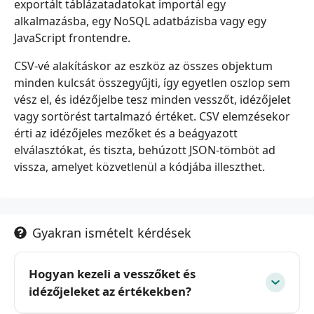
exportált táblázatadatokat importál egy
alkalmazásba, egy NoSQL adatbázisba vagy egy
JavaScript frontendre.
CSV-vé alakításkor az eszköz az összes objektum
minden kulcsát összegyűjti, így egyetlen oszlop sem
vész el, és idézőjelbe tesz minden vesszőt, idézőjelet
vagy sortörést tartalmazó értéket. CSV elemzésekor
érti az idézőjeles mezőket és a beágyazott
elválasztókat, és tiszta, behúzott JSON-tömböt ad
vissza, amelyet közvetlenül a kódjába illeszthet.
Gyakran ismételt kérdések
Hogyan kezeli a vesszőket és
idézőjeleket az értékekben?