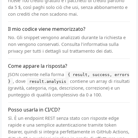
riceve 100 crediti gratuiti e i pacchetti di crediti partono
da 5 $, così paghi solo ciò che usi, senza abbonamento e
con crediti che non scadono mai.
Il mio codice viene memorizzato?
No. Gli snippet vengono analizzati durante la richiesta e
non vengono conservati. Consulta l'informativa sulla
privacy per tutti i dettagli sul trattamento dei dati.
Come appare la risposta?
JSON coerente nella forma
{ result, success, errors
, dove
contiene un array di risultati
}
result.analysis
(gravità, categoria, riga, descrizione, correzione) e un
punteggio di qualità complessivo da 0 a 100.
Posso usarla in CI/CD?
Sì. È un endpoint REST senza stato con risposte edge
rapide e una semplice autenticazione tramite token
Bearer, quindi si integra perfettamente in GitHub Actions,