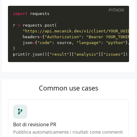
PYTHON
import
requests
r
=
requests
.
post
(
"https://api.mecanik.dev/v1/client/YOUR_UUID/t
headers
=
{
"Authorization"
:
"Bearer YOUR_TOKEN"
}
json
=
{
"code"
:
source
,
"language"
:
"python"
},
)
print
(
r
.
json
()[
"result"
][
"analysis"
][
"issues"
])
Common use cases
Bot di revisione PR
Pubblica automaticamente i risultati come commenti