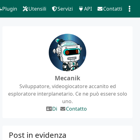
Plugin
Utensili
Servizi
API
Contatti
Mecanik
Sviluppatore, videogiocatore accanito ed
esploratore interplanetario. Ce ne può essere solo
uno.
Di
Contatto
Post in evidenza