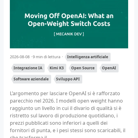
2026-08-08
9 min di lettura
Intelligenza artificiale
Integrazione IA
Kimi K3
Open Source
OpenAI
Software aziendale
Sviluppo API
L’argomento per lasciare OpenAI si è rafforzato
parecchio nel 2026. I modelli open weight hanno
raggiunto un livello in cui il divario di qualità si è
ristretto sul lavoro di produzione quotidiano, i
prezzi pubblicati sono inferiori a quelli dei
fornitori di punta, e i pesi stessi sono scaricabili, il
che trasforma il...