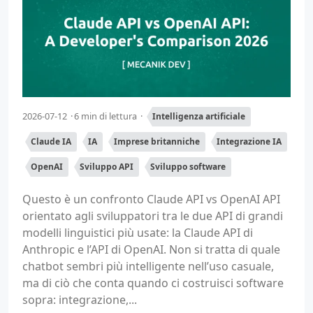
2026-07-12
6 min di lettura
Intelligenza artificiale
Claude IA
IA
Imprese britanniche
Integrazione IA
OpenAI
Sviluppo API
Sviluppo software
Questo è un confronto Claude API vs OpenAI API
orientato agli sviluppatori tra le due API di grandi
modelli linguistici più usate: la Claude API di
Anthropic e l’API di OpenAI. Non si tratta di quale
chatbot sembri più intelligente nell’uso casuale,
ma di ciò che conta quando ci costruisci software
sopra: integrazione,...