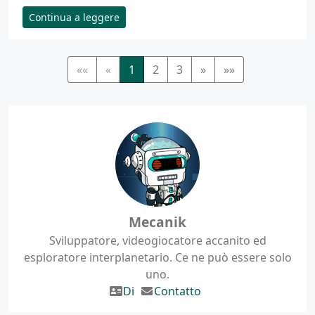
Continua a leggere
««
«
1
2
3
»
»»
Mecanik
Sviluppatore, videogiocatore accanito ed
esploratore interplanetario. Ce ne può essere solo
uno.
Di
Contatto