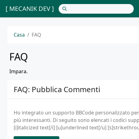
[ MECANIK DEV ]
Casa
FAQ
FAQ
Impara.
FAQ: Pubblica Commenti
Ho integrato un supporto BBCode personalizzato per i
più interessanti. Di seguito sono elencati i codici sup
[i]italicized text[/i] [u]underlined text[/u] [s]strikethr