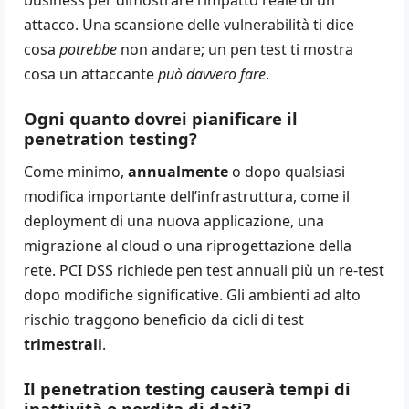
business per dimostrare l’impatto reale di un
attacco. Una scansione delle vulnerabilità ti dice
cosa
potrebbe
non andare; un pen test ti mostra
cosa un attaccante
può davvero fare
.
Ogni quanto dovrei pianificare il
penetration testing?
Come minimo,
annualmente
o dopo qualsiasi
modifica importante dell’infrastruttura, come il
deployment di una nuova applicazione, una
migrazione al cloud o una riprogettazione della
rete. PCI DSS richiede pen test annuali più un re-test
dopo modifiche significative. Gli ambienti ad alto
rischio traggono beneficio da cicli di test
trimestrali
.
Il penetration testing causerà tempi di
inattività o perdita di dati?