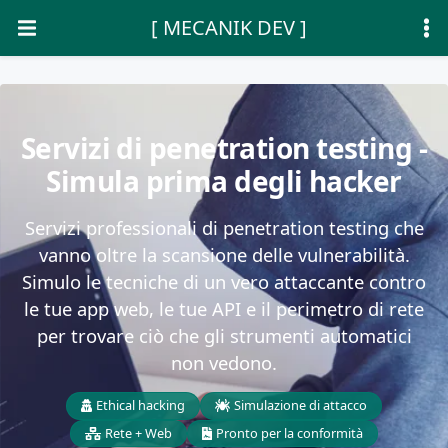
[ MECANIK DEV ]
Servizi di penetration testing -
Simula prima degli hacker
Servizi professionali di penetration testing che
vanno oltre la scansione delle vulnerabilità.
Simulo le tecniche di un vero attaccante contro
le tue app web, le tue API e il perimetro di rete
per trovare ciò che gli strumenti automatici
non vedono.
Ethical hacking
Simulazione di attacco
Rete + Web
Pronto per la conformità