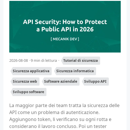
2026-08-08
9 min di lettura
Tutorial di sicurezza
Sicurezza applicativa
Sicurezza informatica
Sicurezza web
Software aziendale
Sviluppo API
Sviluppo software
La maggior parte dei team tratta la sicurezza delle
API come un problema di autenticazione.
Aggiungono token, li verificano su ogni rotta e
considerano il lavoro concluso. Poi un tester