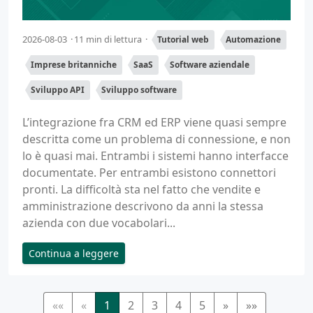
2026-08-03
11 min di lettura
Tutorial web
Automazione
Imprese britanniche
SaaS
Software aziendale
Sviluppo API
Sviluppo software
L’integrazione fra CRM ed ERP viene quasi sempre
descritta come un problema di connessione, e non
lo è quasi mai. Entrambi i sistemi hanno interfacce
documentate. Per entrambi esistono connettori
pronti. La difficoltà sta nel fatto che vendite e
amministrazione descrivono da anni la stessa
azienda con due vocabolari...
Continua a leggere
««
«
1
2
3
4
5
»
»»