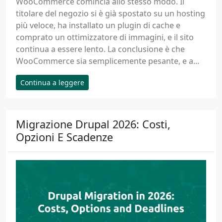
WooCommerce comincia allo stesso modo. Il
titolare del negozio si è già spostato su un hosting
più veloce, ha installato un plugin di cache e
comprato un ottimizzatore di immagini, e il sito
continua a essere lento. La conclusione è che
WooCommerce sia semplicemente pesante, e a...
Continua a leggere
Migrazione Drupal 2026: Costi,
Opzioni E Scadenze