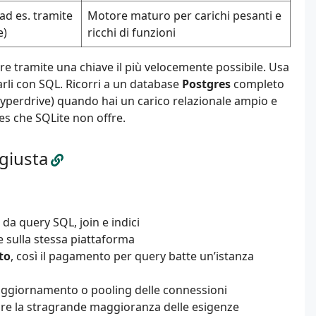
ad es. tramite
Motore maturo per carichi pesanti e
e)
ricchi di funzioni
e tramite una chiave il più velocemente possibile. Usa
arli con SQL. Ricorri a un database
Postgres
completo
Hyperdrive) quando hai un carico relazionale ampio e
es che SQLite non offre.
giusta
a query SQL, join e indici
e sulla stessa piattaforma
to
, così il pagamento per query batte un’istanza
 aggiornamento o pooling delle connessioni
copre la stragrande maggioranza delle esigenze