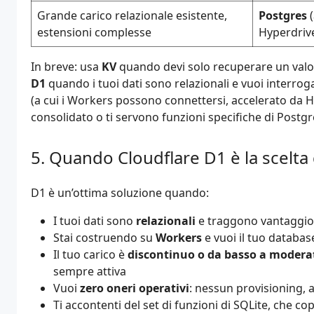
Grande carico relazionale esistente,
Postgres
(
estensioni complesse
Hyperdriv
In breve: usa
KV
quando devi solo recuperare un valor
D1
quando i tuoi dati sono relazionali e vuoi interrog
(a cui i Workers possono connettersi, accelerato da 
consolidato o ti servono funzioni specifiche di Postgr
Quando Cloudflare D1 è la scelta 
D1 è un’ottima soluzione quando:
I tuoi dati sono
relazionali
e traggono vantaggio d
Stai costruendo su
Workers
e vuoi il tuo databas
Il tuo carico è
discontinuo o da basso a modera
sempre attiva
Vuoi
zero oneri operativi
: nessun provisioning,
Ti accontenti del set di funzioni di SQLite, che 