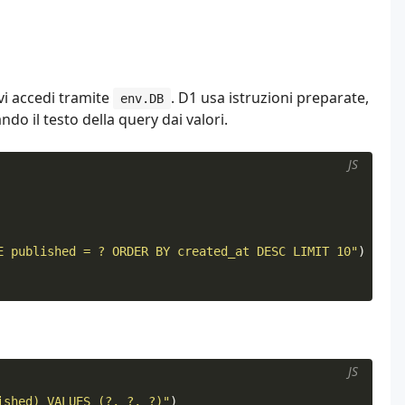
 vi accedi tramite
. D1 usa istruzioni preparate,
env.DB
do il testo della query dai valori.
JS
E published = ? ORDER BY created_at DESC LIMIT 10"
)
JS
ished) VALUES (?, ?, ?)"
)