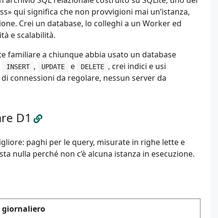
n archivio SQL relazionale costruito su SQLite, uno dei
ss» qui significa che non provvigioni mai un’istanza,
ione. Crei un database, lo colleghi a un Worker ed
à e scalabilità.
e familiare a chiunque abbia usato un database
,
,
e
, crei indici e usi
INSERT
UPDATE
DELETE
l di connessioni da regolare, nessun server da
are D1
gliore: paghi per le query, misurate in righe lette e
sta nulla perché non c’è alcuna istanza in esecuzione.
 giornaliero