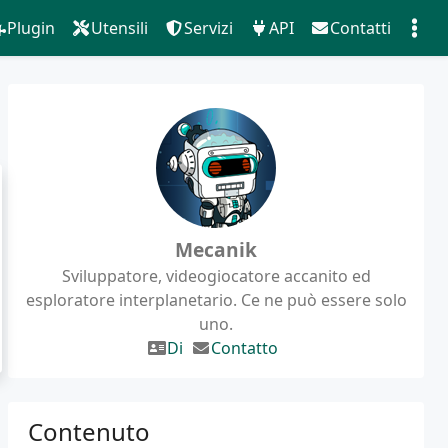
Plugin
Utensili
Servizi
API
Contatti
Mecanik
Sviluppatore, videogiocatore accanito ed
esploratore interplanetario. Ce ne può essere solo
uno.
Di
Contatto
Contenuto