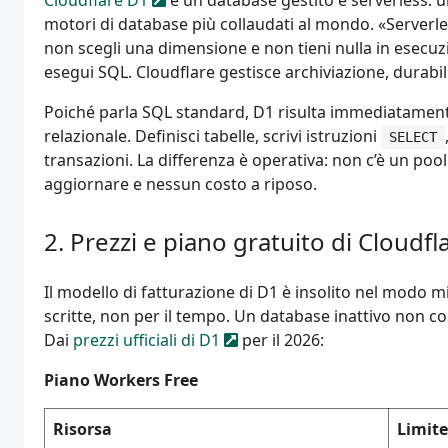
Cloudflare D1
è un database gestito e serverless: u
motori di database più collaudati al mondo. «Serverle
non scegli una dimensione e non tieni nulla in esecuz
esegui SQL. Cloudflare gestisce archiviazione, durabilit
Poiché parla SQL standard, D1 risulta immediatament
relazionale. Definisci tabelle, scrivi istruzioni
SELECT
transazioni. La differenza è operativa: non c’è un poo
aggiornare e nessun costo a riposo.
Prezzi e piano gratuito di Cloudfl
Il modello di fatturazione di D1 è insolito nel modo mi
scritte, non per il tempo. Un database inattivo non co
Dai
prezzi ufficiali di D1
per il 2026:
Piano Workers Free
Risorsa
Limite