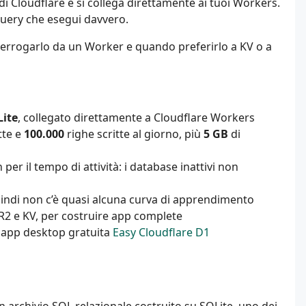
di Cloudflare e si collega direttamente ai tuoi Workers.
 query che esegui davvero.
terrogarlo da un Worker e quando preferirlo a KV o a
ite
, collegato direttamente a Cloudflare Workers
tte e
100.000
righe scritte al giorno, più
5 GB
di
 per il tempo di attività: i database inattivi non
uindi non c’è quasi alcuna curva di apprendimento
 R2 e KV, per costruire app complete
a app desktop gratuita
Easy Cloudflare D1