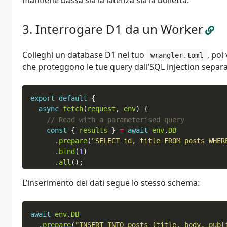
mantiene bassa sia la latenza sia la bolletta.
Interrogare D1 da un Worker
Colleghi un database D1 nel tuo
, poi
wrangler.toml
che proteggono le tue query dall’SQL injection separan
export
default
{
async
fetch
(
request
,
env
)
{
const
{
results
}
=
await
env
.
DB
.
prepare
(
"SELECT id, title FROM posts WHER
.
bind
(
1
)
.
all
();
L’inserimento dei dati segue lo stesso schema:
return
Response
.
json
(
results
);
},
};
await
env
.
DB
.
prepare
(
"INSERT INTO posts (title, body, publ