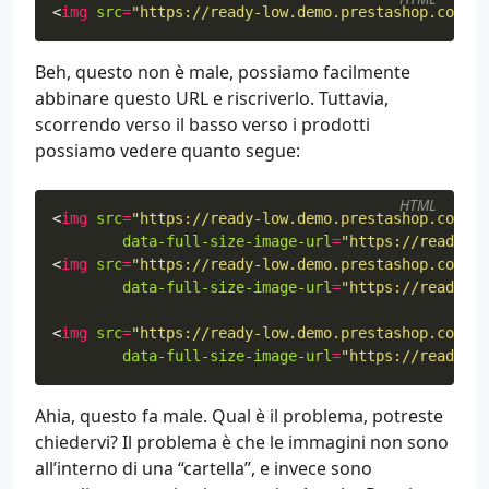
<
img
src
=
"https://ready-low.demo.prestashop.com/mo
Beh, questo non è male, possiamo facilmente
abbinare questo URL e riscriverlo. Tuttavia,
scorrendo verso il basso verso i prodotti
possiamo vedere quanto segue:
HTML
<
img
src
=
"https://ready-low.demo.prestashop.com/1-
data-full-size-image-url
=
"https://ready-lo
<
img
src
=
"https://ready-low.demo.prestashop.com/21
data-full-size-image-url
=
"https://ready-lo
<
img
src
=
"https://ready-low.demo.prestashop.com/3-
data-full-size-image-url
=
"https://ready-lo
Ahia, questo fa male. Qual è il problema, potreste
chiedervi? Il problema è che le immagini non sono
all’interno di una “cartella”, e invece sono