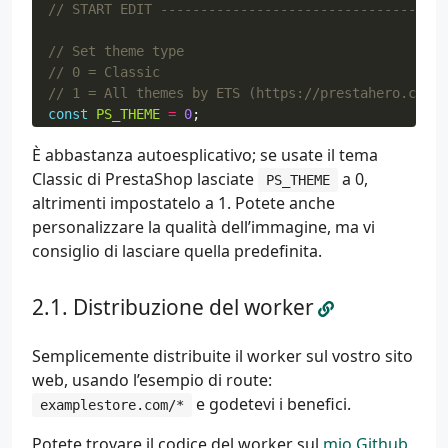
const
PS_THEME
=
0
;
È abbastanza autoesplicativo; se usate il tema
Classic di PrestaShop lasciate
a 0,
const
IMAGE_QUALITY
=
90
;
PS_THEME
altrimenti impostatelo a 1. Potete anche
personalizzare la qualità dell’immagine, ma vi
const
IMAGE_LAZY_LOAD
=
true
;
consiglio di lasciare quella predefinita.
Distribuzione del worker
Semplicemente distribuite il worker sul vostro sito
web, usando l’esempio di route:
e godetevi i benefici.
examplestore.com/*
Potete trovare il codice del worker sul
mio Github