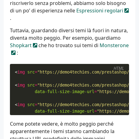
RewriteRule
^
c
/
([
a
-
zA
-
Z_
-
]
+
)(
-
[
0
-
9
]
+
)
?
/.+\.jpg$ %{
riscriverlo senza problemi, abbiamo solo bisogno
di un po’ di esperienza nelle
Espressioni regolari
#
AlphaImageLoader
for
IE
and
fancybox
.
RewriteRule
^
images_ie
/?
([
^
/]+)\.(jpe?g|png|gif)$ 
Tuttavia, guardando diversi temi là fuori in natura,
diventa molto peggio. Per esempio, guardiamo
Shopkart
che ho trovato sui temi di
Monsterone
:
HTML
<
img
src
=
"https://demo4techies.com/prestashop/shop
<
img
src
=
"https://demo4techies.com/prestashop/shop
data-full-size-image-url
=
"https://demo4tec
<
img
src
=
"https://demo4techies.com/prestashop/shop
data-full-size-image-url
=
"https://demo4tec
Come potete vedere, è molto peggio perché
<
img
src
=
"https://demo4techies.com/prestashop/shop
apparentemente i temi stanno cambiando la
struttura URL predefinita delle immagini