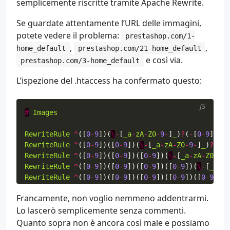
semplicemente riscritte tramite Apache Rewrite.
Se guardate attentamente l’URL delle immagini,
potete vedere il problema:
prestashop.com/1-
,
,
home_default
prestashop.com/21-home_default
e così via.
prestashop.com/3-home_default
L’ispezione del .htaccess ha confermato questo:
JS
#
Images
RewriteRule
^
([
0
-
9
])(
\
-
[
_a
-
zA
-
Z0
-
9
-
]
_
)
?
(
-
[
0
-
9
]
+
)
?
/
RewriteRule
^
([
0
-
9
])([
0
-
9
])(
\
-
[
_a
-
zA
-
Z0
-
9
-
]
_
)
?
(
-
[
0
RewriteRule
^
([
0
-
9
])([
0
-
9
])([
0
-
9
])(
\
-
[
_a
-
zA
-
Z0
-
9
-
]
RewriteRule
^
([
0
-
9
])([
0
-
9
])([
0
-
9
])([
0
-
9
])(
\
-
[
_a
-
zA
RewriteRule
^
([
0
-
9
])([
0
-
9
])([
0
-
9
])([
0
-
9
])([
0
-
9
])(
\
RewriteRule
^
([
0
-
9
])([
0
-
9
])([
0
-
9
])([
0
-
9
])([
0
-
9
])([
Francamente, non voglio nemmeno addentrarmi.
RewriteRule
^
([
0
-
9
])([
0
-
9
])([
0
-
9
])([
0
-
9
])([
0
-
9
])([
Lo lascerò semplicemente senza commenti.
RewriteRule
^
([
0
-
9
])([
0
-
9
])([
0
-
9
])([
0
-
9
])([
0
-
9
])([
RewriteRule
^
c
/
([
0
-
9
]
+
)(
\
-
[
\
.
*
_a
-
zA
-
Z0
-
9
-
]
*
)(
-
[
0
-
9
Quanto sopra non è ancora così male e possiamo