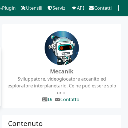
Plugin
Utensili
Servizi
API
Contatti
Mecanik
Sviluppatore, videogiocatore accanito ed
esploratore interplanetario. Ce ne può essere solo
uno.
Di
Contatto
Contenuto