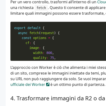
Per un vero controllo, trasformi all’interno di un
Clou
una richiesta
. Questo ti consente di applicare 
fetch
limitare quali immagini possono essere trasformate, o 
export
default
{
async
fetch
(
request
)
{
const
options
=
{
cf
:
{
image
:
{
width
:
800
,
quality
:
75
,
format
:
"auto"
,
L’approccio con Worker è ciò che alimenta i miei stess
fit
:
"scale-down"
,
di un sito, comprese le immagini iniettate da temi, pl
},
},
su URL non può raggiungere da solo. Se vuoi imparar
};
ufficiale dei Worker
è un ottimo punto di partenza.
Trasformare immagini da R2 o d
const
imageURL
=
"https://example.com/upload
return
fetch
(
imageURL
,
options
);