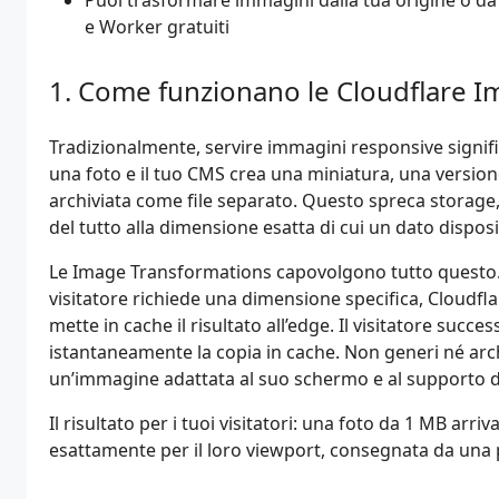
Puoi trasformare immagini dalla tua origine o d
e Worker gratuiti
Come funzionano le Cloudflare I
Tradizionalmente, servire immagini responsive signif
una foto e il tuo CMS crea una miniatura, una version
archiviata come file separato. Questo spreca storage,
del tutto alla dimensione esatta di cui un dato dispos
Le Image Transformations capovolgono tutto questo. 
visitatore richiede una dimensione specifica, Cloudfla
mette in cache il risultato all’edge. Il visitatore succ
istantaneamente la copia in cache. Non generi né arch
un’immagine adattata al suo schermo e al supporto d
Il risultato per i tuoi visitatori: una foto da 1 MB ar
esattamente per il loro viewport, consegnata da una 