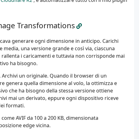
a
Cloudflare R2
, e automatizzare tutto con il mio plugin
mage Transformations
icava generare ogni dimensione in anticipo. Carichi
e media, una versione grande e così via, ciascuna
 rallenta i caricamenti e tuttavia non corrisponde mai
itivo ha bisogno.
Archivi un originale. Quando il browser di un
re genera quella dimensione al volo, la ottimizza e
essivo che ha bisogno della stessa versione ottiene
ivi mai un derivato, eppure ogni dispositivo riceve
ei formati.
riva come AVIF da 100 a 200 KB, dimensionata
posizione edge vicina.