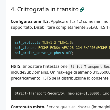
Crittografia in transito
Configurazione TLS.
Applicare TLS 1.2 come minimo,
supportato. Disabilitare completamente SSLv3, TLS 1.0
ssl_protocols
TLSv1.2
TLSv1.3
;
ssl_ciphers
ECDHE-ECDSA-AES128-GCM-SHA256:ECDHE-
ssl_prefer_server_ciphers
off
;
HSTS.
Impostare l’intestazione
Strict-Transport-Sec
includeSubDomains. Un max-age di almeno 31536000 (un
precaricamento HSTS se la distribuzione lo consente.
Contenuto misto.
Servire qualsiasi risorsa (immagini,