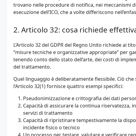
trovano nelle procedure di notifica, nei meccanismi di
esecuzione dell’ICO, che a volte differiscono nell’enfas
Articolo 32: cosa richiede effett
L’Articolo 32 del GDPR del Regno Unito richiede ai tit
“misure tecniche e organizzative appropriate” per gara
tenendo conto dello stato dell’arte, dei costi di imple
del trattamento.
Quel linguaggio è deliberatamente flessibile. Ciò che s
l’Articolo 32(1) fornisce quattro esempi specifici:
Pseudonimizzazione e crittografia dei dati person
Capacità di assicurare la continua riservatezza, int
servizi di trattamento
Capacità di ripristinare tempestivamente la disponi
incidente fisico o tecnico
Un processo per testare, valutare e verificare reg