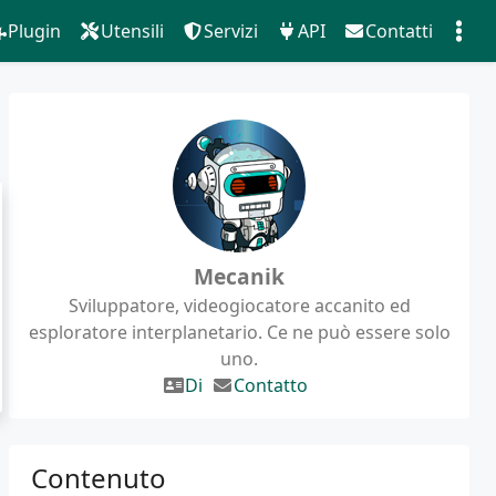
Plugin
Utensili
Servizi
API
Contatti
Mecanik
Sviluppatore, videogiocatore accanito ed
esploratore interplanetario. Ce ne può essere solo
uno.
Di
Contatto
Contenuto