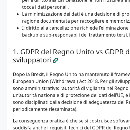
per il diritto alla cancellazione, e non riuscire a
tocca i dati personali.
La minimizzazione dei dati è una decisione di pro
ragione documentata per raccogliere e memorizz
Il diritto alla cancellazione richiede l’eliminazione 
backup e sub-responsabili del trattamento terzi. 
GDPR del Regno Unito vs GDPR del
sviluppatori
Dopo la Brexit, il Regno Unito ha mantenuto il fram
European Union (Withdrawal) Act 2018. Per gli sviluppat
sono amministrative: l’autorità di vigilanza nel Regn
un’autorità nazionale di protezione dei dati dell’UE, e 
sono disciplinati dalla decisione di adeguatezza del
periodicamente riesaminata).
La conseguenza pratica è che se si costruisce software
soddisfa anche i requisiti tecnici del GDPR del Regno 