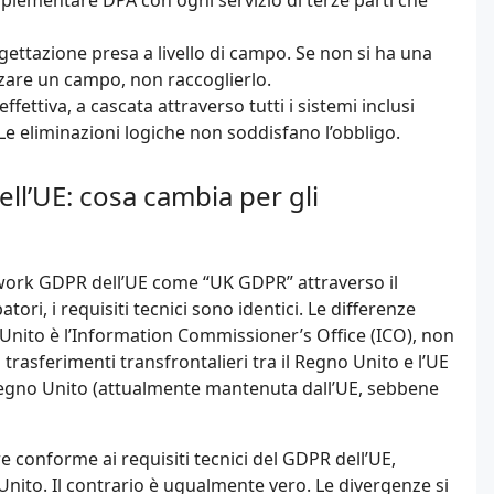
 implementare DPA con ogni servizio di terze parti che
gettazione presa a livello di campo. Se non si ha una
are un campo, non raccoglierlo.
effettiva, a cascata attraverso tutti i sistemi inclusi
Le eliminazioni logiche non soddisfano l’obbligo.
l’UE: cosa cambia per gli
ework GDPR dell’UE come “UK GDPR” attraverso il
ori, i requisiti tecnici sono identici. Le differenze
o Unito è l’Information Commissioner’s Office (ICO), non
i trasferimenti transfrontalieri tra il Regno Unito e l’UE
 Regno Unito (attualmente mantenuta dall’UE, sebbene
 conforme ai requisiti tecnici del GDPR dell’UE,
Unito. Il contrario è ugualmente vero. Le divergenze si