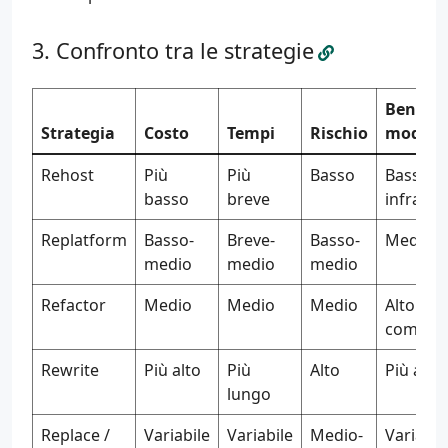
Confronto tra le strategie
Benefici
Strategia
Costo
Tempi
Rischio
modern
Rehost
Più
Più
Basso
Basso (s
basso
breve
infrastr
Replatform
Basso-
Breve-
Basso-
Medio
medio
medio
medio
Refactor
Medio
Medio
Medio
Alto (co
compete
Rewrite
Più alto
Più
Alto
Più alto
lungo
Replace /
Variabile
Variabile
Medio-
Variabil