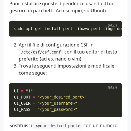
Puoi installare queste dipendenze usando il tuo
gestore di pacchetti. Ad esempio, su Ubuntu:
BASH
sudo apt-get install perl libwww-perl libgd-dev li
Apri il file di configurazione CSF in
con il tuo editor di testo
/etc/csf/csf.conf
preferito (ad es. nano o vim).
Trova le seguenti impostazioni e modificale
come segue:
BASH
UI
=
"1"
UI_PORT
=
"<your_desired_port>"
UI_USER
=
"<your_username>"
UI_PASS
=
"<your_password>"
Sostituisci
con un numero
<your_desired_port>