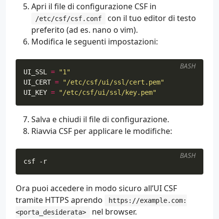
Apri il file di configurazione CSF in
con il tuo editor di testo
/etc/csf/csf.conf
preferito (ad es. nano o vim).
Modifica le seguenti impostazioni:
BASH
UI_SSL
=
"1"
UI_CERT
=
"/etc/csf/ui/ssl/cert.pem"
UI_KEY
=
"/etc/csf/ui/ssl/key.pem"
Salva e chiudi il file di configurazione.
Riavvia CSF per applicare le modifiche:
BASH
csf -r
Ora puoi accedere in modo sicuro all’UI CSF
tramite HTTPS aprendo
https://example.com:
nel browser.
<porta_desiderata>