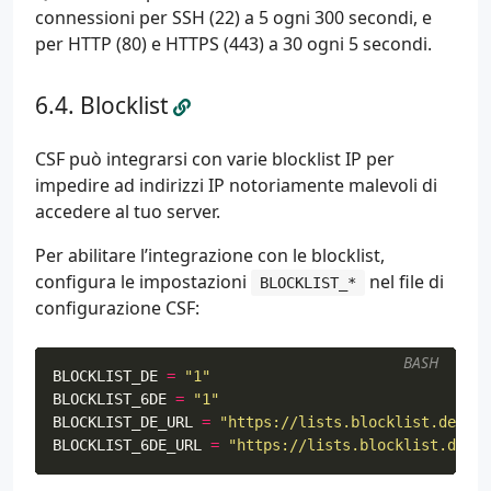
connessioni per SSH (22) a 5 ogni 300 secondi, e
per HTTP (80) e HTTPS (443) a 30 ogni 5 secondi.
Blocklist
CSF può integrarsi con varie blocklist IP per
impedire ad indirizzi IP notoriamente malevoli di
accedere al tuo server.
Per abilitare l’integrazione con le blocklist,
configura le impostazioni
nel file di
BLOCKLIST_*
configurazione CSF:
BASH
BLOCKLIST_DE
=
"1"
BLOCKLIST_6DE
=
"1"
BLOCKLIST_DE_URL
=
"https://lists.blocklist.de/lis
BLOCKLIST_6DE_URL
=
"https://lists.blocklist.de/li