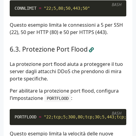
BASH
CONNLIMIT
=
"22;5,80;50,443;50"
Questo esempio limita le connessioni a 5 per SSH
(22), 50 per HTTP (80) e 50 per HTTPS (443).
Protezione Port Flood
La protezione port flood aiuta a proteggere il tuo
server dagli attacchi DDoS che prendono di mira
porte specifiche.
Per abilitare la protezione port flood, configura
l’impostazione
:
PORTFLOOD
BASH
PORTFLOOD
=
"22;tcp;5;300,80;tcp;30;5,443;tcp;30;5
Questo esempio limita la velocità delle nuove