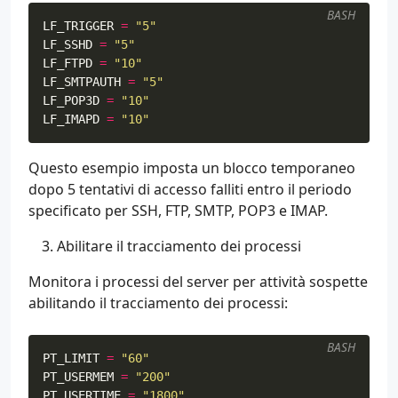
BASH
LF_TRIGGER
=
"5"
LF_SSHD
=
"5"
LF_FTPD
=
"10"
LF_SMTPAUTH
=
"5"
LF_POP3D
=
"10"
LF_IMAPD
=
"10"
Questo esempio imposta un blocco temporaneo
dopo 5 tentativi di accesso falliti entro il periodo
specificato per SSH, FTP, SMTP, POP3 e IMAP.
Abilitare il tracciamento dei processi
Monitora i processi del server per attività sospette
abilitando il tracciamento dei processi:
BASH
PT_LIMIT
=
"60"
PT_USERMEM
=
"200"
PT_USERTIME
=
"1800"