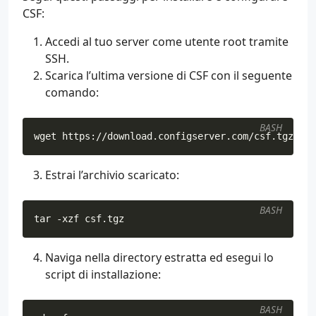
CSF:
Accedi al tuo server come utente root tramite
SSH.
Scarica l’ultima versione di CSF con il seguente
comando:
BASH
wget https://download.configserver.com/csf.tgz
Estrai l’archivio scaricato:
BASH
tar -xzf csf.tgz
Naviga nella directory estratta ed esegui lo
script di installazione:
BASH