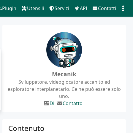
Plugin
Utensili
Servizi
API
Contatti
Mecanik
Sviluppatore, videogiocatore accanito ed
esploratore interplanetario. Ce ne può essere solo
uno.
Di
Contatto
Contenuto