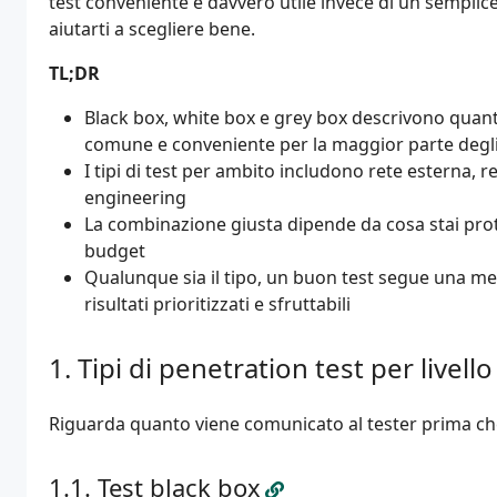
test conveniente e davvero utile invece di un semplic
aiutarti a scegliere bene.
TL;DR
Black box, white box e grey box descrivono quante in
comune e conveniente per la maggior parte degli
I tipi di test per ambito includono rete esterna, r
engineering
La combinazione giusta dipende da cosa stai prot
budget
Qualunque sia il tipo, un buon test segue una m
risultati prioritizzati e sfruttabili
Tipi di penetration test per livel
Riguarda quanto viene comunicato al tester prima che in
Test black box