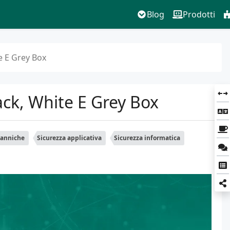
Blog
Prodotti
te E Grey Box
lack, White E Grey Box
tanniche
Sicurezza applicativa
Sicurezza informatica