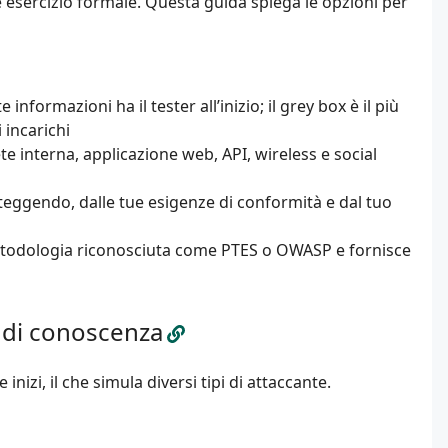
e esercizio formale. Questa guida spiega le opzioni per
formazioni ha il tester all’inizio; il grey box è il più
 incarichi
ete interna, applicazione web, API, wireless e social
eggendo, dalle tue esigenze di conformità e dal tuo
etodologia riconosciuta come PTES o OWASP e fornisce
lo di conoscenza
izi, il che simula diversi tipi di attaccante.