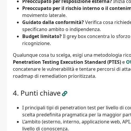
Preoccupato per l’esposizione esterna?
Inizia co
Preoccupato per il rischio interno o il conten
movimento laterale.
Guidato dalla conformità?
Verifica cosa richied
specificano ambito o indipendenza.
Budget limitato?
Il grey box concentra lo sforzo
ricognizione.
Qualunque cosa tu scelga, esigi una metodologia rico
Penetration Testing Execution Standard (PTES)
e
O
concatenare le vulnerabilità e tentare percorsi di att
roadmap di remediation prioritizzata.
Punti chiave
I principali tipi di penetration test per livello di
scelta predefinita pragmatica per la maggior part
L’ambito (esterno, interno, applicazione web, API, 
livello di conoscenza.