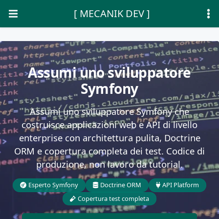
[ MECANIK DEV ]
Assumi uno sviluppatore
Symfony
Assumi uno sviluppatore Symfony che
costruisce applicazioni web e API di livello
enterprise con architettura pulita, Doctrine
ORM e copertura completa dei test. Codice di
produzione, non lavoro da tutorial.
Esperto Symfony
Doctrine ORM
API Platform
Copertura test completa