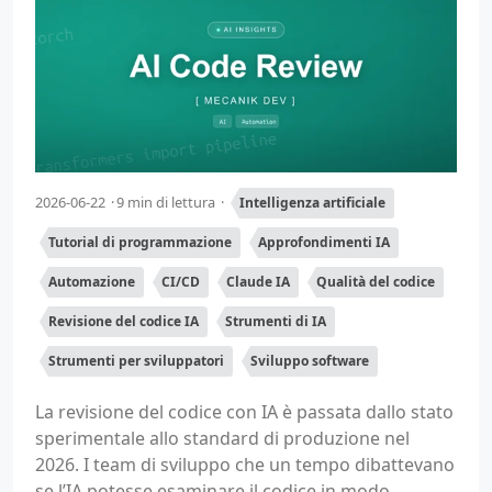
2026-06-22
9 min di lettura
Intelligenza artificiale
Tutorial di programmazione
Approfondimenti IA
Automazione
CI/CD
Claude IA
Qualità del codice
Revisione del codice IA
Strumenti di IA
Strumenti per sviluppatori
Sviluppo software
La revisione del codice con IA è passata dallo stato
sperimentale allo standard di produzione nel
2026. I team di sviluppo che un tempo dibattevano
se l’IA potesse esaminare il codice in modo