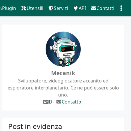
Plugin
Utensili
Servizi
API
Contatti
Mecanik
Sviluppatore, videogiocatore accanito ed
esploratore interplanetario. Ce ne può essere solo
uno.
Di
Contatto
Post in evidenza