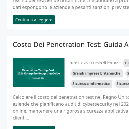
rischio per le aziende britanniche che puntano a proteg
dati espongono le aziende a pesanti sanzioni previste 
Continua a leggere
Costo Dei Penetration Test: Guida 
2026-07-26
11 min di lettura
Tu
Grandi imprese britanniche
S
Sicurezza informatica
Sicure
Calcolare il costo dei penetration test nel Regno Uni
aziende che pianificano audit di cybersecurity nel 20
online, mantenere una rigorosa sicurezza applicativa 
clienti...