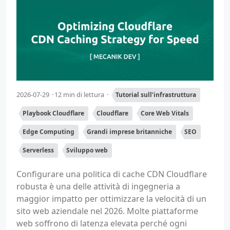
2026-07-29
12 min di lettura
Tutorial sull’infrastruttura
Playbook Cloudflare
Cloudflare
Core Web Vitals
Edge Computing
Grandi imprese britanniche
SEO
Serverless
Sviluppo web
Configurare una politica di cache CDN Cloudflare
robusta è una delle attività di ingegneria a
maggior impatto per ottimizzare la velocità di un
sito web aziendale nel 2026. Molte piattaforme
web soffrono di latenza elevata perché ogni