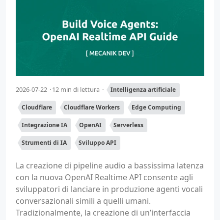
2026-07-22
12 min di lettura
Intelligenza artificiale
Cloudflare
Cloudflare Workers
Edge Computing
Integrazione IA
OpenAI
Serverless
Strumenti di IA
Sviluppo API
La creazione di pipeline audio a bassissima latenza
con la nuova OpenAI Realtime API consente agli
sviluppatori di lanciare in produzione agenti vocali
conversazionali simili a quelli umani.
Tradizionalmente, la creazione di un’interfaccia