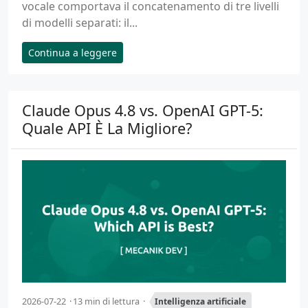
vocale comportava il concatenamento di tre livelli
di modelli separati: il...
Continua a leggere
Claude Opus 4.8 vs. OpenAI GPT-5:
Quale API È La Migliore?
2026-07-22
13 min di lettura
Intelligenza artificiale