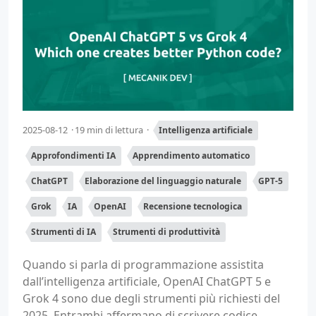
2025-08-12
19 min di lettura
Intelligenza artificiale
Approfondimenti IA
Apprendimento automatico
ChatGPT
Elaborazione del linguaggio naturale
GPT-5
Grok
IA
OpenAI
Recensione tecnologica
Strumenti di IA
Strumenti di produttività
Quando si parla di programmazione assistita
dall’intelligenza artificiale, OpenAI ChatGPT 5 e
Grok 4 sono due degli strumenti più richiesti del
2025. Entrambi affermano di scrivere codice