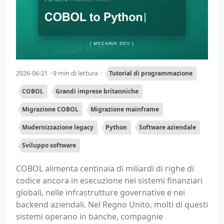
2026-06-21
9 min di lettura
Tutorial di programmazione
COBOL
Grandi imprese britanniche
Migrazione COBOL
Migrazione mainframe
Modernizzazione legacy
Python
Software aziendale
Sviluppo software
COBOL alimenta centinaia di miliardi di righe di
codice ancora in esecuzione nei sistemi finanziari
globali, nelle infrastrutture governative e nei
backend aziendali. Nel Regno Unito, molti di questi
sistemi operano in banche, compagnie