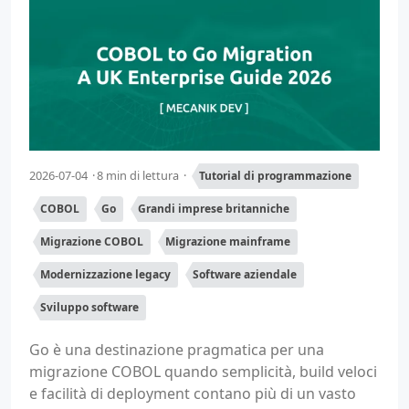
2026-07-04
8 min di lettura
Tutorial di programmazione
COBOL
Go
Grandi imprese britanniche
Migrazione COBOL
Migrazione mainframe
Modernizzazione legacy
Software aziendale
Sviluppo software
Go è una destinazione pragmatica per una
migrazione COBOL quando semplicità, build veloci
e facilità di deployment contano più di un vasto