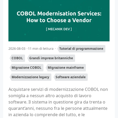
2026-08-03
11 min di lettura
Tutorial di programmazione
COBOL
Grandi imprese britanniche
Migrazione COBOL
Migrazione mainframe
Modernizzazione legacy
Software aziendale
Acquistare servizi di modernizzazione COBOL non
somiglia a nessun altro acquisto di lavoro
software. Il sistema in questione gira da trenta o
quarant’anni, nessuno fra le persone attualmente
in azienda lo comprende del tutto, e le