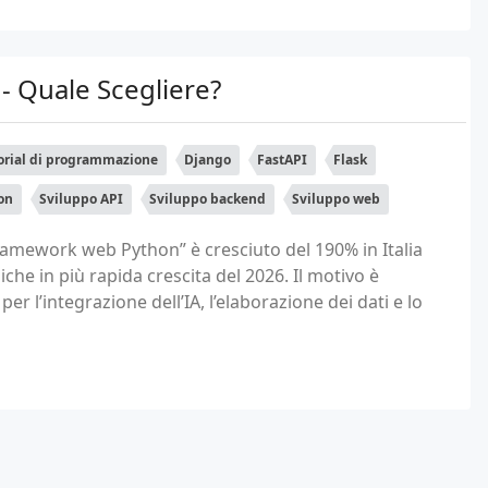
 - Quale Scegliere?
orial di programmazione
Django
FastAPI
Flask
on
Sviluppo API
Sviluppo backend
Sviluppo web
“framework web Python” è cresciuto del 190% in Italia
che in più rapida crescita del 2026. Il motivo è
r l’integrazione dell’IA, l’elaborazione dei dati e lo