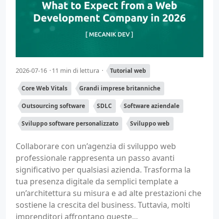
2026-07-16
11 min di lettura
Tutorial web
Core Web Vitals
Grandi imprese britanniche
Outsourcing software
SDLC
Software aziendale
Sviluppo software personalizzato
Sviluppo web
Collaborare con un’agenzia di sviluppo web
professionale rappresenta un passo avanti
significativo per qualsiasi azienda. Trasforma la
tua presenza digitale da semplici template a
un’architettura su misura e ad alte prestazioni che
sostiene la crescita del business. Tuttavia, molti
imprenditori affrontano queste...