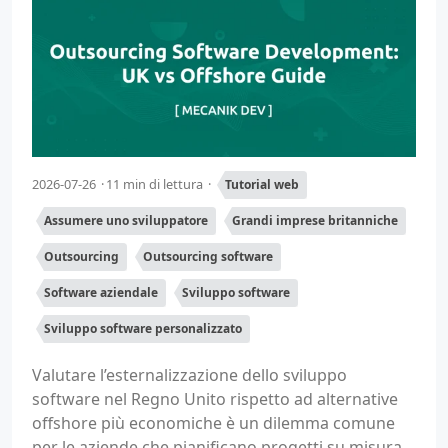
2026-07-26
11 min di lettura
Tutorial web
Assumere uno sviluppatore
Grandi imprese britanniche
Outsourcing
Outsourcing software
Software aziendale
Sviluppo software
Sviluppo software personalizzato
Valutare l’esternalizzazione dello sviluppo
software nel Regno Unito rispetto ad alternative
offshore più economiche è un dilemma comune
per le aziende che pianificano progetti su misura