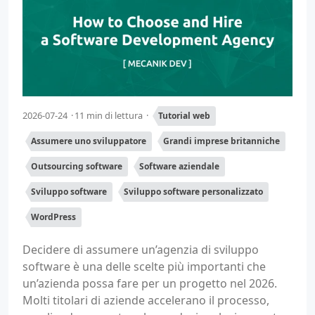
2026-07-24
11 min di lettura
Tutorial web
Assumere uno sviluppatore
Grandi imprese britanniche
Outsourcing software
Software aziendale
Sviluppo software
Sviluppo software personalizzato
WordPress
Decidere di assumere un’agenzia di sviluppo
software è una delle scelte più importanti che
un’azienda possa fare per un progetto nel 2026.
Molti titolari di aziende accelerano il processo,