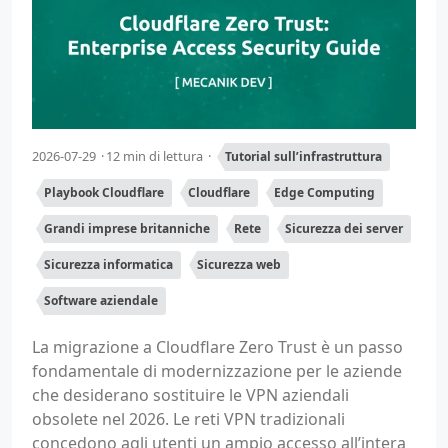
2026-07-29
12 min di lettura
Tutorial sull’infrastruttura
Playbook Cloudflare
Cloudflare
Edge Computing
Grandi imprese britanniche
Rete
Sicurezza dei server
Sicurezza informatica
Sicurezza web
Software aziendale
La migrazione a Cloudflare Zero Trust è un passo
fondamentale di modernizzazione per le aziende
che desiderano sostituire le VPN aziendali
obsolete nel 2026. Le reti VPN tradizionali
concedono agli utenti un ampio accesso all’intera