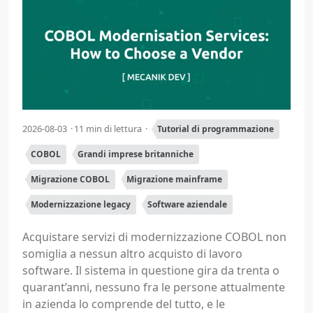
2026-08-03
11 min di lettura
Tutorial di programmazione
COBOL
Grandi imprese britanniche
Migrazione COBOL
Migrazione mainframe
Modernizzazione legacy
Software aziendale
Acquistare servizi di modernizzazione COBOL non
somiglia a nessun altro acquisto di lavoro
software. Il sistema in questione gira da trenta o
quarant’anni, nessuno fra le persone attualmente
in azienda lo comprende del tutto, e le