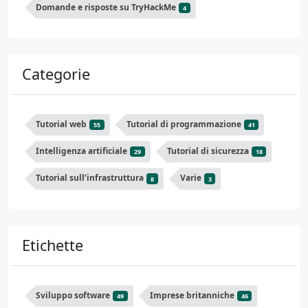
Domande e risposte su TryHackMe
4
Categorie
Tutorial web
Tutorial di programmazione
55
41
Intelligenza artificiale
Tutorial di sicurezza
29
18
Tutorial sull’infrastruttura
Varie
8
3
Etichette
Sviluppo software
Imprese britanniche
49
46