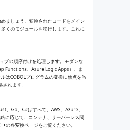
始めましょう。変換されたコードをメイン
り多くのモジュールを移行します。これに
。
当て、ジョブの順序付けを処理します。モダンな
ons、Azure Logic Apps）、ま
行ツールはCOBOLプログラムの変換に焦点を当
処されます。
t、Go、C#はすべて、AWS、Azure、
ラ戦略に応じて、コンテナ、サーバーレス関
C++
の各変換ページをご覧ください。