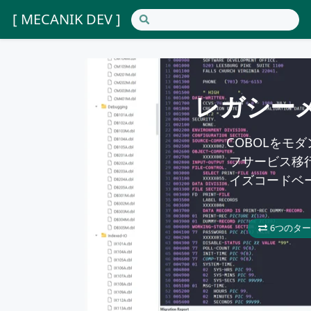
[ MECANIK DEV ]
レガシーメ
COBOLをモ
フサービス移
イズコードベ
6つのタ