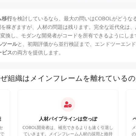
ム移行
を検討しているなら、最大の問いはCOBOLがどうな
は時間を稼ぎますが、人材の問題は残ります。完全な近代化は、あ
またはC#に変換し、モダンな開発者がコードを所有できるように
ルツール
と、初期評価から並行検証まで、エンドツーエンド
ービス
の両方を提供します。
なぜ組織はメインフレームを離れているの
能
人材パイプラインは空っぽ
セ
COBOL開発者は、補充できるよりも速く引退し
で
ていきます。メインフレーム人材の採用と維持