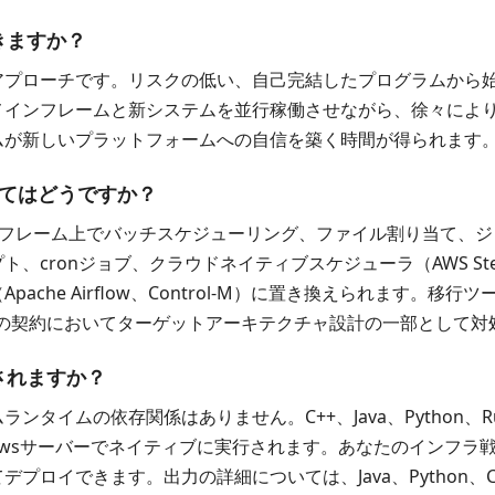
きますか？
アプローチです。リスクの低い、自己完結したプログラムから
メインフレームと新システムを並行稼働させながら、徐々によ
ムが新しいプラットフォームへの自信を築く時間が得られます
いてはどうですか？
ge）は、メインフレーム上でバッチスケジューリング、ファイル割り
nジョブ、クラウドネイティブスケジューラ（AWS Step Functi
che Airflow、Control-M）に置き換えられます。移
スの契約においてターゲットアーキテクチャ設計の一部として対
されますか？
イムの依存関係はありません。C++、Java、Python、Rus
indowsサーバーでネイティブに実行されます。あなたのインフ
てデプロイできます。出力の詳細については、
Java
、
Python
、