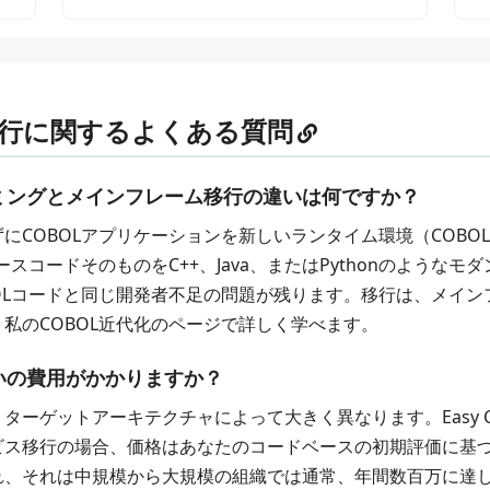
行に関するよくある質問
ミングとメインフレーム移行の違いは何ですか？
にCOBOLアプリケーションを新しいランタイム環境（COBOL
ソースコードそのものを
C++
、
Java
、または
Python
のようなモダ
OLコードと同じ開発者不足の問題が残ります。移行は、メイ
、私の
COBOL近代化
のページで詳しく学べます。
いの費用がかかりますか？
、ターゲットアーキテクチャによって大きく異なります。
Easy 
ビス移行
の場合、価格はあなたのコードベースの初期評価に基
れ、それは中規模から大規模の組織では通常、年間数百万に達