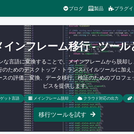
ブログ
製品
プラグイ
インフレーム移行 - ツー
ダンな言語に変換することで、メインフレームから脱却
行のためのデスクトップ・トランスパイルツールに加え
ースの評価、変換、データ移行、検証のためのプロフェ
ビスを提供します。
ーゲット言語
メインフレーム脱却
クラウド対応の出力
移行ツールを試す