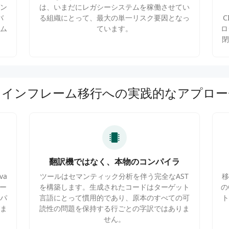
ン
は、いまだにレガシーシステムを稼働させてい
バ
る組織にとって、最大の単一リスク要因となっ
ム
ています。
ロ
メインフレーム移行への実践的なアプロー
翻訳機ではなく、本物のコンパイラ
va
ツールはセマンティック分析を伴う完全なAST
チー
を構築します。生成されたコードはターゲット
の
パ
言語にとって慣用的であり、原本のすべての可
ま
読性の問題を保持する行ごとの字訳ではありま
せん。