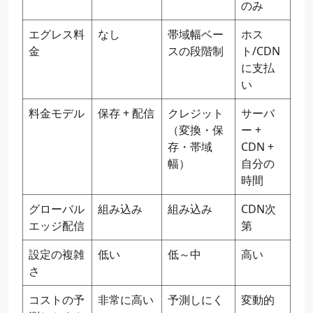
のみ
エグレス料
なし
帯域幅ベー
ホス
金
スの段階制
ト/CDN
に支払
い
料金モデル
保存 + 配信
クレジット
サーバ
（変換・保
ー +
存・帯域
CDN +
幅）
自分の
時間
グローバル
組み込み
組み込み
CDN次
エッジ配信
第
設定の複雑
低い
低～中
高い
さ
コストの予
非常に高い
予測しにく
変動的