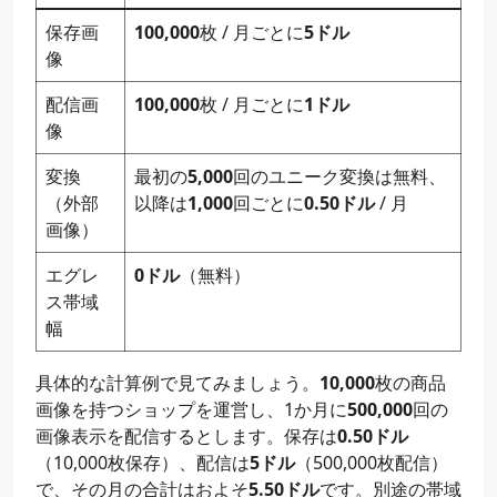
保存画
100,000
枚 / 月ごとに
5ドル
像
配信画
100,000
枚 / 月ごとに
1ドル
像
変換
最初の
5,000
回のユニーク変換は無料、
（外部
以降は
1,000
回ごとに
0.50ドル
/ 月
画像）
エグレ
0ドル
（無料）
ス帯域
幅
具体的な計算例で見てみましょう。
10,000
枚の商品
画像を持つショップを運営し、1か月に
500,000
回の
画像表示を配信するとします。保存は
0.50ドル
（10,000枚保存）、配信は
5ドル
（500,000枚配信）
で、その月の合計はおよそ
5.50ドル
です。別途の帯域