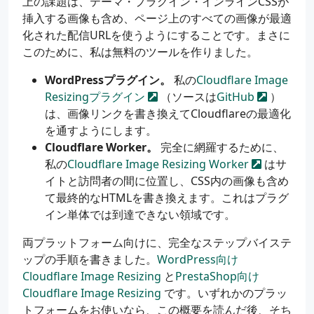
上の課題は、テーマ・プラグイン・インラインCSSが
挿入する画像も含め、ページ上のすべての画像が最適
化された配信URLを使うようにすることです。まさに
このために、私は無料のツールを作りました。
WordPressプラグイン。
私の
Cloudflare Image
Resizingプラグイン
（ソースは
GitHub
）
は、画像リンクを書き換えてCloudflareの最適化
を通すようにします。
Cloudflare Worker。
完全に網羅するために、
私の
Cloudflare Image Resizing Worker
はサ
イトと訪問者の間に位置し、CSS内の画像も含め
て最終的なHTMLを書き換えます。これはプラグ
イン単体では到達できない領域です。
両プラットフォーム向けに、完全なステップバイステ
ップの手順を書きました。
WordPress向け
Cloudflare Image Resizing
と
PrestaShop向け
Cloudflare Image Resizing
です。いずれかのプラッ
トフォームをお使いなら、この概要を読んだ後、そち