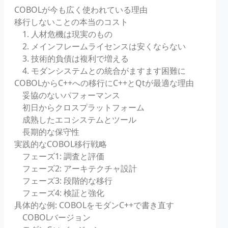
COBOLが今も広く使われている理由
移行しないことの本当のコスト
1. 人材危機は現実のもの
2. メインフレームライセンスは安くならない
3. 技術的負債は複利で増える
4. モダンシステムとの統合がますます困難に
COBOLからC++への移行にC++とQtが最適な理由
妥協のないパフォーマンス
初日からクロスプラットフォーム
成熟したエコシステムとツール
長期的な保守性
実践的なCOBOL移行戦略
フェーズ1: 調査と評価
フェーズ2: アーキテクチャ設計
フェーズ3: 段階的な移行
フェーズ4: 検証と強化
具体的な例: COBOLをモダンC++で書き直す
COBOLバージョン