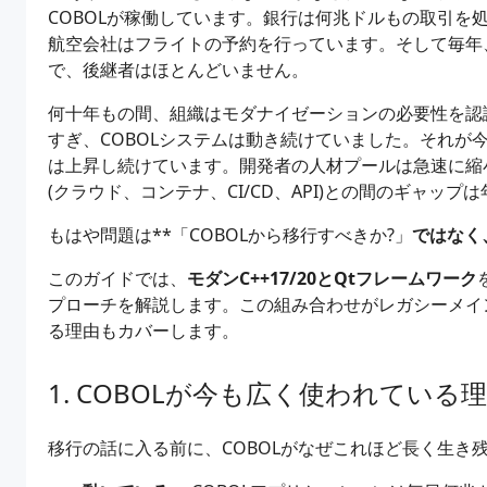
COBOLが稼働しています。銀行は何兆ドルもの取引を
航空会社はフライトの予約を行っています。そして毎年
で、後継者はほとんどいません。
何十年もの間、組織はモダナイゼーションの必要性を認
すぎ、COBOLシステムは動き続けていました。それが
は上昇し続けています。開発者の人材プールは急速に縮
(クラウド、コンテナ、CI/CD、API)との間のギャッ
もはや問題は**「COBOLから移行すべきか?」
ではなく
このガイドでは、
モダンC++17/20とQtフレームワーク
プローチを解説します。この組み合わせがレガシーメイ
る理由もカバーします。
COBOLが今も広く使われている
移行の話に入る前に、COBOLがなぜこれほど長く生き