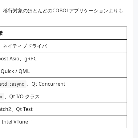
。移行対象のほとんどのCOBOLアプリケーションよりも
策
BC、ネイティブドライバ
ost.Asio、gRPC
 Quick / QML
、Qt Concurrent
std::async
、Qt I/O クラス
m
atch2、Qt Test
Intel VTune