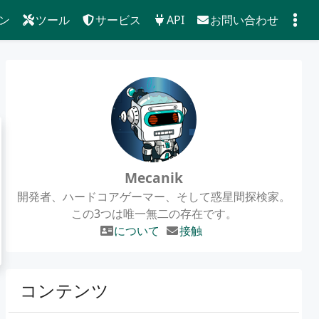
ン
ツール
サービス
API
お問い合わせ
Mecanik
開発者、ハードコアゲーマー、そして惑星間探検家。
この3つは唯一無二の存在です。
について
接触
コンテンツ