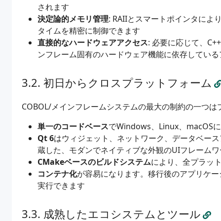
されます
決定論的メモリ管理
: RAIIとスマートポインタ
タイムを精密に制御できます
直接的なハードウェアアクセス
: 必要に応じて、
ンフレーム固有のハードウェア機能に依存している
初日からクロスプラットフォーム
COBOL/メインフレームシステムの最大の制約の一つは
単一のコードベース
でWindows、Linux、macOS
Qt 6
はウィジェット、ネットワーク、データベース
蔵した、モダンでネイティブな外観のUIフレームワ
CMakeベースのビルドシステム
により、全プラッ
コンテナ化
が容易になります。移行後のアプリケーション
実行できます
成熟したエコシステムとツール