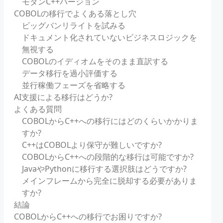
モダンC++バージョン
COBOLの移行でよくある落とし穴
ビッグバンリライトを試みる
ドキュメント化されていないビジネスロジックを
無視する
COBOLのイディオムをそのまま直訳する
データ移行を過小評価する
並行稼働フェーズを省略する
AI支援による移行はどうか?
よくある質問
COBOLからC++への移行にはどのくらいかかりま
すか?
C++はCOBOLより保守が難しいですか?
COBOLからC++への段階的な移行は可能ですか?
JavaやPythonに移行する選択肢はどうですか?
メインフレームから完全に脱却する必要がありま
すか?
結論
COBOLからC++への移行でお困りですか?