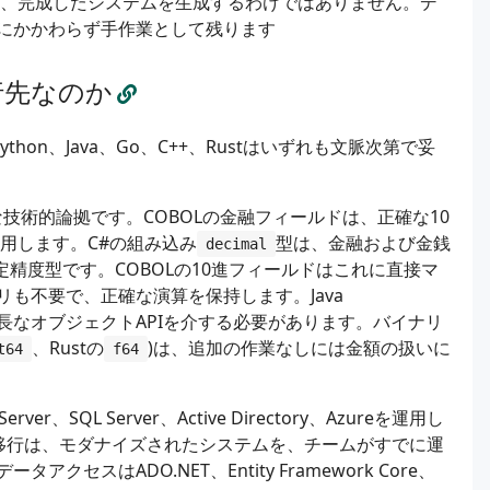
が、完成したシステムを生成するわけではありません。デ
にかかわらず手作業として残ります
行先なのか
hon、Java、Go、C++、Rustはいずれも文脈次第で妥
技術的論拠です。COBOLの金融フィールドは、正確な10
用します。C#の組み込み
型は、金融および金銭
decimal
定精度型です。COBOLの10進フィールドはこれに直接マ
も不要で、正確な演算を保持します。Java
長なオブジェクトAPIを介する必要があります。バイナリ
、Rustの
)は、追加の作業なしには金額の扱いに
t64
f64
r、SQL Server、Active Directory、Azureを運用し
の移行は、モダナイズされたシステムを、チームがすでに運
スはADO.NET、Entity Framework Core、