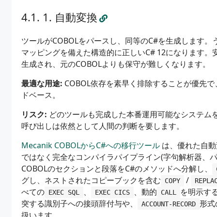
1. 自動変換
ツールがCOBOLをパースし、同等のC#を生成します。う
マッピングを備えた構造的に正しいC# 12になります
生成され、元のCOBOLよりも保守が難しくなります。
最適な用途:
COBOL依存を素早く排除することが優先
ドベース。
リスク:
どのツールも完成した本番運用可能なシステムを生
呼び出しは依然として人間の判断を要します。
Mecanik COBOLからC#への移行ツール
は、優れた自動
ではなく完全なコンパイラパイプライン(字句解析器、
COBOLのセクションと段落をC#のメソッドへ分解し、
グし、ネストされたコピーブックを含む
/
COPY
REPLA
べての
、
、動的
を明示するM
EXEC SQL
EXEC CICS
CALL
突する識別子への接頭辞付与や、
形式
ACCOUNT-RECORD
扱います。