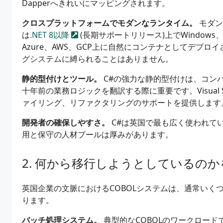
Dapperへきれいにマッピングされます。
クロスプラットフォームでモダンなランタイム。
モダンな
は
.NET 8以降
(長期サポートリリース)上でWindows
Azure、AWS、GCP上に自然にコンテナとしてデプ
グシステムに縛られることはありません。
静的型付けとツール。
C#の強力な静的型付けは、コン
十年前の業務ロジックを翻訳する際に重要です。Visual Stu
ァイリング、リファクタリングのサポートを提供します
開発者の確保しやすさ。
C#は英国で最も広く使われて
用と保守の人材プールは厚みがあります。
何から移行しようとしているのか
英国企業の文脈におけるCOBOLシステムは、通常いく
ります。
バッチ処理システム。
典型的なCOBOLのワークロー