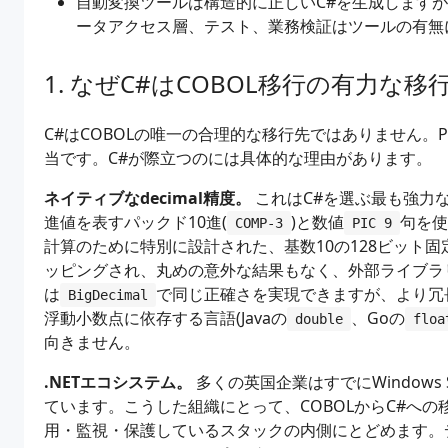
自動変換ツールは構造的に正しいC#を生成します
ータアクセス層、テスト、業務検証はツールの有無
なぜC#はCOBOL移行の有力な移
C#はCOBOLの唯一の合理的な移行先ではありません。Pyt
当です。C#が際立つのには具体的な理由があります。
ネイティブなdecimal精度。
これはC#を選ぶ最も強力な
進値を表すパックド10進(
)と数値
句を使
COMP-3
PIC 9
計算のために特別に設計された、基数10の128ビット固
ッピングされ、丸めの意外な結果もなく、外部ライブラリ
は
で同じ正確さを実現できますが、より冗
BigDecimal
浮動小数点に依存する言語(Javaの
、Goの
double
floa
向きません。
.NETエコシステム。
多くの英国企業はすでにWindows Serve
ています。こうした組織にとって、COBOLからC#へ
用・監視・保護しているスタックの内側にとどめます。データアクセ