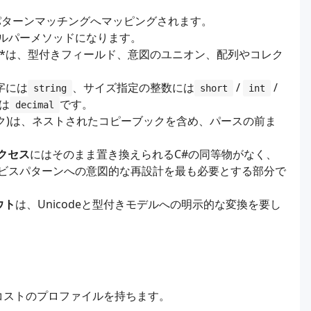
パターンマッチングへマッピングされます。
ルパーメソッドになります。
**は、型付きフィールド、意図のユニオン、配列やコレク
字には
、サイズ指定の整数には
/
/
string
short
int
は
です。
decimal
ク)は、ネストされたコピーブックを含め、パースの前ま
クセス
にはそのまま置き換えられるC#の同等物がなく、
eやモダンなサービスパターンへの意図的な再設計を最も必要とする部分で
ウト
は、Unicodeと型付きモデルへの明示的な変換を要し
コストのプロファイルを持ちます。