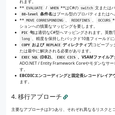
れます。
**
/
**はC#の
文または
EVALUATE
WHEN
switch
条件名
はブール型のプロパティまたはヘ
88-level
**
、
、
MOVE CORRESPONDING
REDEFINES
OCCURS
ションへの慎重なマッピングを要します。
句
は適切なC#型へマッピングされます。英数
PIC
、精度を保持したパックド10進フィールドに
long
および
ディレクティブ
(コピーブッ
COPY
REPLACE
たは最中に解決される必要があります。
(DB2)、
、VSAMファイルア
EXEC SQL
EXEC CICS
ADO.NET / Entity Framework Cor
す。
EBCDICエンコーディングと固定長レコードレイア
ます。
移行アプローチ
主要なアプローチは3つあり、それぞれ異なるリスクと