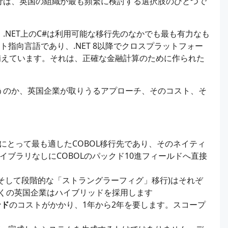
移行は、英国の組織が最も頻繁に検討する選択肢のひとつで
て、.NET上のC#は利用可能な移行先のなかでも最も有力なも
指向言語であり、.NET 8以降でクロスプラットフォー
備えています。それは、正確な金融計算のために作られた
伴うのか、英国企業が取りうるアプローチ、そのコスト、そ
組織にとって最も適したCOBOL移行先であり、そのネイティ
イブラリなしにCOBOLのパックド10進フィールドへ直接
そして段階的な「ストラングラーフィグ」移行)はそれぞ
くの英国企業はハイブリッドを採用します
ンド
のコストがかかり、1年から2年を要します。スコープ