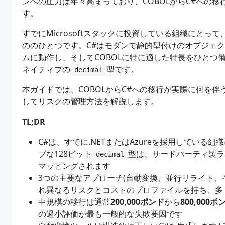
ンへの圧力は年々高まっており、COBOLからC#への
す。
すでにMicrosoftスタックに投資している組織にとっ
ののひとつです。C#はモダンで静的型付けのオブジェクト
ムに動作し、そしてCOBOLに特に適した特長をひとつ
ネイティブの
型です。
decimal
本ガイドでは、COBOLからC#への移行が実際に何を
してリスクの管理方法を解説します。
TL;DR
C#は、すでに.NETまたはAzureを採用している
ブな128ビット
型は、サードパーティ製ラ
decimal
マッピングされます
3つの主要なアプローチ(自動変換、並行リライト、
れ異なるリスクとコストのプロファイルを持ち、多
中規模の移行は通常
200,000ポンド
から
800,000ポ
の過小評価が最も一般的な失敗要因です