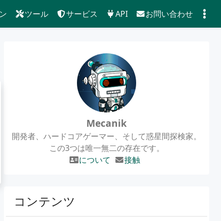
ン
ツール
サービス
API
お問い合わせ
Mecanik
開発者、ハードコアゲーマー、そして惑星間探検家。
この3つは唯一無二の存在です。
について
接触
コンテンツ