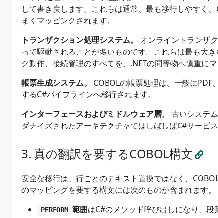
して書き戻します。これらは通常、最も移行しやすく、C
まくマッピングされます。
トランザクション処理システム。
オンライントランザクシ
って駆動されることが多いものです。これらは最も大き
ク動作、接続管理のすべてを、.NETの同等物へ慎重に
帳票生成システム。
COBOLの帳票処理は、一般にPDF
するC#パイプラインへ移行されます。
インターフェースおよびミドルウェア層。
古いシステム
ダナイズされたアーキテクチャではしばしばC#サービ
真の翻訳を要するCOBOL構文
安全な移行は、行ごとのテキスト置換ではなく、COBO
のマッピングを要する構文には次のものが含まれます。
範囲
はC#のメソッド呼び出しになり、段落(pa
PERFORM