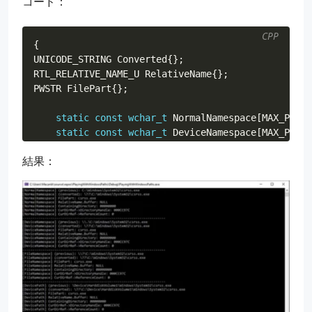
コード：
CPP
{
UNICODE_STRING
Converted
{};
RTL_RELATIVE_NAME_U
RelativeName
{};
PWSTR
FilePart
{};
static
const
wchar_t
NormalNamespace
[
MAX_PATH
]
static
const
wchar_t
DeviceNamespace
[
MAX_PATH
]
static
const
wchar_t
FileNamespace
[
MAX_PATH
]
結果：
static
const
wchar_t
DevicePath
[
MAX_PATH
]
static
const
wchar_t
ExtraTest
[
MAX_PATH
]
pRtlDosPathNameToNtPathName_U
_RtlDosPathNameT
if
(
_RtlDosPathNameToNtPathName_U
(
NormalNamesp
{
std
::
wcout
<<
L
"[NormalNamespace] (previou
std
::
wcout
<<
L
"[NormalNamespace] (convert
std
::
wcout
<<
L
"[NormalNamespace] FilePart
std
::
wcout
<<
L
"[NormalNamespace] Relative