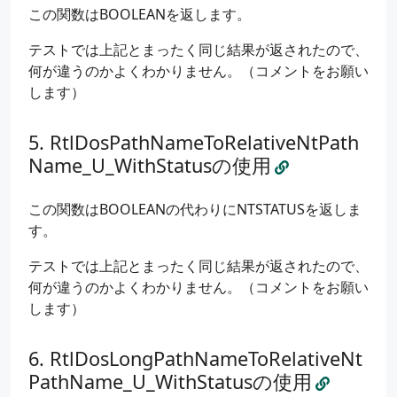
RelativeName
=
{
0
};
この関数はBOOLEANを返します。
FilePart
=
{
0
};
テストでは上記とまったく同じ結果が返されたので、
if
(
_RtlDosPathNameToNtPathName_U
(
DevicePath
,
何が違うのかよくわかりません。（コメントをお願い
{
します）
std
::
wcout
<<
L
"[DevicePath] (previous): "
std
::
wcout
<<
L
"[DevicePath] (converted): 
std
::
wcout
<<
L
"[DevicePath] FilePart: "
<
RtlDosPathNameToRelativeNtPath
std
::
wcout
<<
L
"[DevicePath] RelativeName.
Name_U_WithStatusの使用
std
::
wcout
<<
L
"[DevicePath] ContainingDir
std
::
wcout
<<
L
"[DevicePath] CurDirRef->Di
std
::
wcout
<<
L
"[DevicePath] CurDirRef->Re
この関数はBOOLEANの代わりにNTSTATUSを返しま
}
す。
std
::
wcout
<<
L
"------------------------------
テストでは上記とまったく同じ結果が返されたので、
何が違うのかよくわかりません。（コメントをお願い
Converted
=
{
0
};
します）
RelativeName
=
{
0
};
FilePart
=
{
0
};
RtlDosLongPathNameToRelativeNt
if
(
_RtlDosPathNameToNtPathName_U
(
ExtraTest
,
&
PathName_U_WithStatusの使用
{