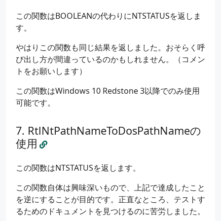
std
::
wcout
<<
L
"[ExtraTest] (previous): "
この関数はBOOLEANの代わりにNTSTATUSを返しま
std
::
wcout
<<
L
"[ExtraTest] (converted): "
す。
std
::
wcout
<<
L
"[ExtraTest] FilePart: "
<<
std
::
wcout
<<
L
"[ExtraTest] RelativeName.B
やはりこの関数も同じ結果を返しました。おそらく呼
std
::
wcout
<<
L
"[ExtraTest] ContainingDire
び出し方が間違っているのかもしれません。（コメン
std
::
wcout
<<
L
"[ExtraTest] CurDirRef->Dir
std
::
wcout
<<
L
"[ExtraTest] CurDirRef->Ref
トをお願いします）
}
この関数はWindows 10 Redstone 3以降でのみ使用
}
可能です。
RtlNtPathNameToDosPathNameの
使用
この関数はNTSTATUSを返します。
この関数自体は興味深いもので、上記で達成したこと
を逆にすることが目的です。正直なところ、テストす
るためのドキュメントを見つけるのに苦労しました。