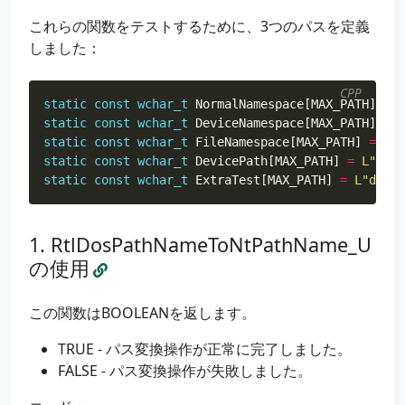
これらの関数をテストするために、3つのパスを定義
しました：
CPP
static
const
wchar_t
NormalNamespace
[
MAX_PATH
]
=
L
static
const
wchar_t
DeviceNamespace
[
MAX_PATH
]
=
L
static
const
wchar_t
FileNamespace
[
MAX_PATH
]
=
L
"
\
static
const
wchar_t
DevicePath
[
MAX_PATH
]
=
L
"
\\
De
static
const
wchar_t
ExtraTest
[
MAX_PATH
]
=
L
"direc
RtlDosPathNameToNtPathName_U
の使用
この関数はBOOLEANを返します。
TRUE - パス変換操作が正常に完了しました。
FALSE - パス変換操作が失敗しました。