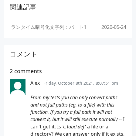
関連記事
ランタイム暗号化文字列：パート1
2020-05-24
コメント
2 comments
Alex
Friday, October 8th 2021, 8:07:51 pm
From my tests you can only convert paths
and not full paths (eg. to a file) with this
function. If you try a full path it will not
convert it, but it will still execute normally
-- I
can't get it. Is
'c:\abc\def'
a file or a
directory? We can answer only if it exists.