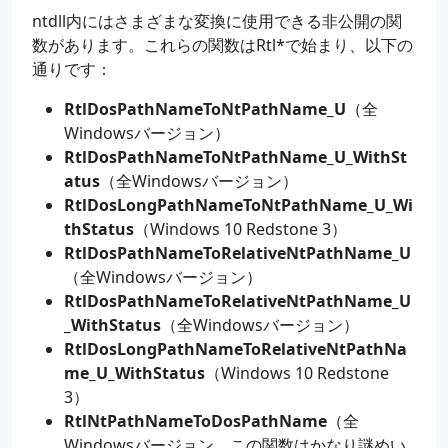
ntdll内にはさまざまな変換に使用できる非公開の関
数があります。これらの関数はRtl*で始まり、以下の
通りです：
RtlDosPathNameToNtPathName_U
（全
Windowsバージョン）
RtlDosPathNameToNtPathName_U_WithSt
atus
（全Windowsバージョン）
RtlDosLongPathNameToNtPathName_U_Wi
thStatus
（Windows 10 Redstone 3）
RtlDosPathNameToRelativeNtPathName_U
（全Windowsバージョン）
RtlDosPathNameToRelativeNtPathName_U
_WithStatus
（全Windowsバージョン）
RtlDosLongPathNameToRelativeNtPathNa
me_U_WithStatus
（Windows 10 Redstone
3）
RtlNtPathNameToDosPathName
（全
Windowsバージョン。この関数はかなり謎めい