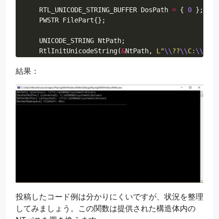
RTL_UNICODE_STRING_BUFFER
DosPath
=
{
0
};
PWSTR
FilePart
{};
UNICODE_STRING
NtPath
;
RtlInitUnicodeString
(
&
NtPath
,
L
"
\\
??
\\
C:
\\
WIND
結果：
wchar_t
*
DosPathBuffer
=
NULL
;
wchar_t
*
NtPathBuffer
=
NULL
;
DosPathBuffer
=
(
wchar_t
*
)
new
char
[
NtPath
.
Leng
NtPathBuffer
=
(
wchar_t
*
)
new
char
[
NtPath
.
Leng
RtlZeroMemory
(
DosPathBuffer
,
NtPath
.
Length
+
s
RtlZeroMemory
(
NtPathBuffer
,
NtPath
.
Length
+
si
RtlCopyMemory
(
DosPathBuffer
,
NtPath
.
Buffer
,
Nt
RtlCopyMemory
(
NtPathBuffer
,
NtPath
.
Buffer
,
NtP
DosPath
.
ByteBuffer
.
Buffer
=
DosPathBuffe
DosPath
.
ByteBuffer
.
StaticBuffer
=
NtPathBuffer
投稿したコード例は分かりにくいですが、状況を整理
DosPath
.
String
.
Buffer
=
NtPath
.
Buffe
してみましょう。この関数は提供された構造体内の
DosPath
.
String
.
Length
=
NtPath
.
Lengt