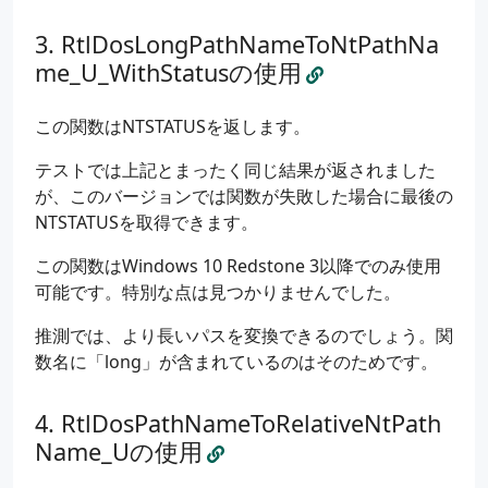
std
::
wcout
<<
L
"------------------------------
RtlDosLongPathNameToNtPathNa
me_U_WithStatusの使用
Converted
=
{
0
};
RelativeName
=
{
0
};
FilePart
=
{
0
};
この関数はNTSTATUSを返します。
テストでは上記とまったく同じ結果が返されました
if
(
_RtlDosPathNameToNtPathName_U
(
FileNamespac
{
が、このバージョンでは関数が失敗した場合に最後の
std
::
wcout
<<
L
"[FileNamespace] (previous)
NTSTATUSを取得できます。
std
::
wcout
<<
L
"[FileNamespace] (converted
std
::
wcout
<<
L
"[FileNamespace] FilePart: 
この関数はWindows 10 Redstone 3以降でのみ使用
std
::
wcout
<<
L
"[FileNamespace] RelativeNa
可能です。特別な点は見つかりませんでした。
std
::
wcout
<<
L
"[FileNamespace] Containing
std
::
wcout
<<
L
"[FileNamespace] CurDirRef-
推測では、より長いパスを変換できるのでしょう。関
std
::
wcout
<<
L
"[FileNamespace] CurDirRef-
数名に「long」が含まれているのはそのためです。
}
RtlDosPathNameToRelativeNtPath
std
::
wcout
<<
L
"------------------------------
Name_Uの使用
Converted
=
{
0
};