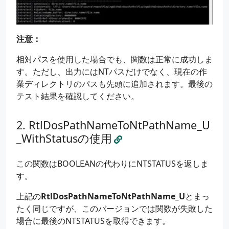
std
::
wcout
<<
L
"[NormalNamespace] Containi
std
::
wcout
<<
L
"[NormalNamespace] CurDirRe
std
::
wcout
<<
L
"[NormalNamespace] CurDirRe
注意：
}
相対パスを使用した場合でも、関数は正常に成功しま
std
::
wcout
<<
L
"------------------------------
す。ただし、出力にはNTパスだけでなく、現在の作
業ディレクトリのパスも先頭に追加されます。最後の
Converted
=
{
0
};
RelativeName
=
{
0
};
テスト結果を確認してください。
FilePart
=
{
0
};
RtlDosPathNameToNtPathName_U
if
(
_RtlDosPathNameToNtPathName_U
(
DeviceNamesp
_WithStatusの使用
{
std
::
wcout
<<
L
"[DeviceNamespace] (previou
std
::
wcout
<<
L
"[DeviceNamespace] (convert
この関数はBOOLEANの代わりにNTSTATUSを返しま
std
::
wcout
<<
L
"[DeviceNamespace] FilePart
す。
std
::
wcout
<<
L
"[DeviceNamespace] Relative
std
::
wcout
<<
L
"[DeviceNamespace] Containi
上記の
RtlDosPathNameToNtPathName_U
とまっ
std
::
wcout
<<
L
"[DeviceNamespace] CurDirRe
たく同じですが、このバージョンでは関数が失敗した
std
::
wcout
<<
L
"[DeviceNamespace] CurDirRe
場合に最後のNTSTATUSを取得できます。
}