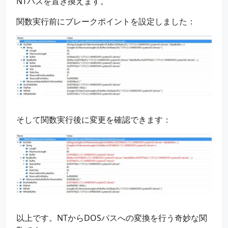
NTパスを置き換えます。
DosPath
.
String
.
MaximumLength
=
NtPath
.
Lengt
DosPath
.
ByteBuffer
.
Size
=
NtPath
.
Lengt
関数実行前にブレークポイントを設定しました：
DosPath
.
ByteBuffer
.
StaticSize
=
NtPath
.
Lengt
pRtlNtPathNameToDosPathName
_RtlNtPathNameToDo
if
(
NT_SUCCESS
(
_RtlNtPathNameToDosPathName
(
0
,
{
std
::
wcout
<<
L
"[NtPath] (previous): "
<<
そして関数実行後に変更を確認できます：
std
::
wcout
<<
L
"[DosPathBuffer] (converted
std
::
wcout
<<
L
"[NtPathBuffer] (untouched)
std
::
wcout
<<
L
"[NormalNamespace] FilePart
}
std
::
wcout
<<
L
"------------------------------
}
以上です。NTからDOSパスへの変換を行う奇妙な関