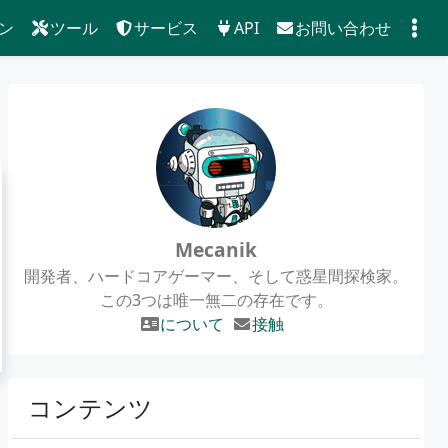
ン
ツール
サービス
API
お問い合わせ
Mecanik
開発者、ハードコアゲーマー、そして惑星間探検家。
この3つは唯一無二の存在です。
について
接触
コンテンツ