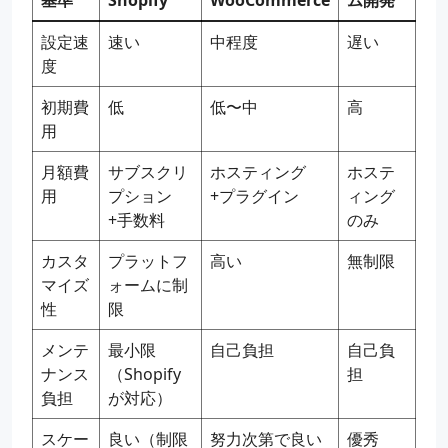
基準
Shopify
WooCommerce
ム開発
設定速
速い
中程度
遅い
度
初期費
低
低〜中
高
用
月額費
サブスクリ
ホスティング
ホステ
用
プション
+プラグイン
ィング
+手数料
のみ
カスタ
プラットフ
高い
無制限
マイズ
ォームに制
性
限
メンテ
最小限
自己負担
自己負
ナンス
（Shopify
担
負担
が対応）
スケー
良い（制限
努力次第で良い
優秀