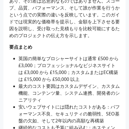
あり、その差は恣意的なものではありません。スコー
プ、品質、パフォーマンス、そして誰が作業を行うか
という点での実際の違いを反映しています。このガイ
ドでは現実的な価格帯を提示し、金額を上下させる要
因を説明し、受け取った見積もりを比較可能にするた
めのプロジェクトの伝え方を示します。
要点まとめ
英国の簡単なブロシャーサイトは通常 £500 から
£3,000；プロフェッショナルなビジネスサイト
は £3,000 から £15,000；カスタムまたはEC構築
は £15,000 から £50,000 以上
最大のコスト要因はカスタムデザイン、カスタム
機能、コンテンツ量、システム連携、開発者のシ
ニアリティ
安いウェブサイトには隠れたコストがある：パフ
ォーマンス不良、セキュリティの脆弱性、SEO基
盤の欠如、そして2年以内の高額な再構築
継続的なコストも予算に組み込む：ホスティン