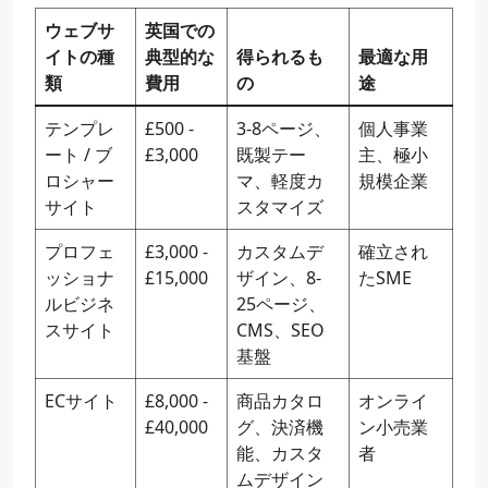
ウェブサ
英国での
イトの種
典型的な
得られるも
最適な用
類
費用
の
途
テンプレ
£500 -
3-8ページ、
個人事業
ート / ブ
£3,000
既製テー
主、極小
ロシャー
マ、軽度カ
規模企業
サイト
スタマイズ
プロフェ
£3,000 -
カスタムデ
確立され
ッショナ
£15,000
ザイン、8-
たSME
ルビジネ
25ページ、
スサイト
CMS、SEO
基盤
ECサイト
£8,000 -
商品カタロ
オンライ
£40,000
グ、決済機
ン小売業
能、カスタ
者
ムデザイン