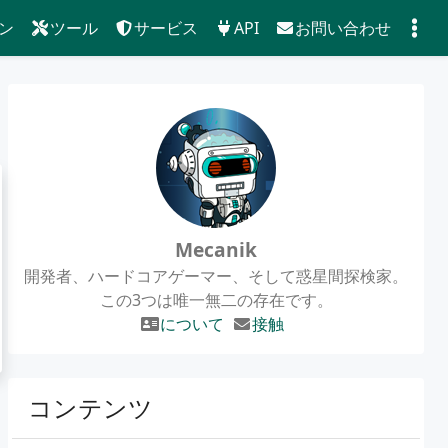
ン
ツール
サービス
API
お問い合わせ
Mecanik
開発者、ハードコアゲーマー、そして惑星間探検家。
この3つは唯一無二の存在です。
について
接触
コンテンツ