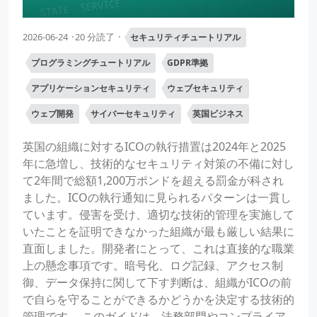
2026-06-24
20 分読了
セキュリティチュートリアル
プログラミングチュートリアル
GDPR準拠
アプリケーションセキュリティ
ウェブセキュリティ
ウェブ開発
サイバーセキュリティ
英国ビジネス
英国の組織に対するICOの執行措置は2024年と2025
年に急増し、技術的なセキュリティ対策の不備に対し
て2年間で総額1,200万ポンドを超える罰金が科され
ました。ICOの執行通知に見られるパターンは一貫し
ています。侵害を受け、適切な技術的管理を実施して
いたことを証明できなかった組織が最も厳しい結果に
直面しました。開発者にとって、これは直接的な職業
上の懸念事項です。暗号化、ログ記録、アクセス制
御、データ保持に関して下す判断は、組織がICOの前
で自らを守ることができるかどうかを決定する技術的
管理です。 このガイドは、法務部門やコンプライア