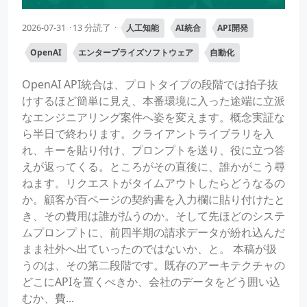
2026-07-31
13 分読了
人工知能
AI統合
API開発
OpenAI
エンタープライズソフトウェア
自動化
OpenAI API統合は、プロトタイプの段階では拍子抜
けするほど簡単に見え、本番環境に入った途端に立派
なエンジニアリング案件へ姿を変えます。概念実証な
ら半日で終わります。クライアントライブラリを入
れ、キーを貼り付け、プロンプトを送り、役に立つ答
えが返ってくる。ところがその直後に、誰かがこう尋
ねます。リクエストがタイムアウトしたらどうなるの
か。顧客が百ページの契約書を入力欄に貼り付けたと
き、その費用は誰が払うのか。そして先ほどのシステ
ムプロンプトに、前四半期の請求データが紛れ込んだ
まま社外へ出ていったのではないか、と。 本稿が扱
うのは、その第二段階です。既存のアーキテクチャの
どこにAPIを置くべきか、会社のデータをどう囲い込
むか、費...