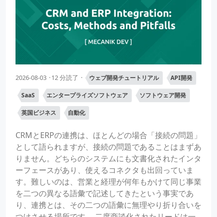
2026-08-03
12 分読了
ウェブ開発チュートリアル
API開発
SaaS
エンタープライズソフトウェア
ソフトウェア開発
英国ビジネス
自動化
CRMとERPの連携は、ほとんどの場合「接続の問題」
として語られますが、接続の問題であることはまずあ
りません。どちらのシステムにも文書化されたインタ
ーフェースがあり、使えるコネクタも出回っていま
す。難しいのは、営業と経理が何年もかけて同じ事業
を二つの異なる語彙で記述してきたという事実であ
り、連携とは、その二つの語彙に無理やり折り合いを
つけさせる場所です。 二度商談化されたリードは一