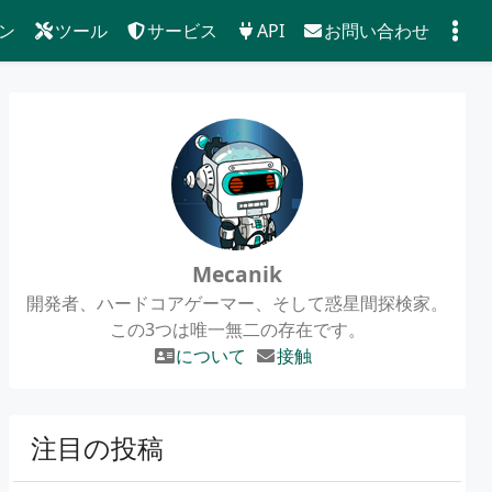
ン
ツール
サービス
API
お問い合わせ
Mecanik
開発者、ハードコアゲーマー、そして惑星間探検家。
この3つは唯一無二の存在です。
について
接触
注目の投稿