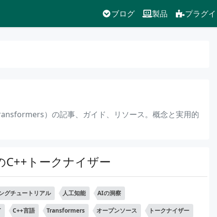
ブログ
製品
プラグイ
ons from Transformers）の記事、ガイド、リソース。概念と実用的
応のC++トークナイザー
ングチュートリアル
人工知能
AIの洞察
T
C++言語
Transformers
オープンソース
トークナイザー