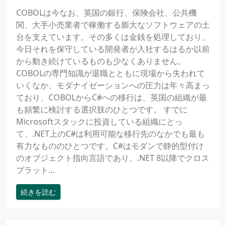
COBOLは今なお、英国の銀行、保険会社、公共機
関、大手小売業者で稼働する膨大なソフトウェアの土
台を支えています。その多くは金銭を処理しており、
今日それを保守している開発者が入社するはるか以前
から動き続けているものも少なくありません。
COBOLの専門知識が退職とともに現場から失われて
いくなか、モダナイゼーションへの圧力は年々高まっ
ており、COBOLからC#への移行は、英国の組織が最
も頻繁に検討する選択肢のひとつです。 すでに
Microsoftスタックに投資している組織にとっ
て、.NET上のC#は利用可能な移行先のなかでも最も
有力なもののひとつです。C#はモダンで静的型付け
のオブジェクト指向言語であり、.NET 8以降でクロス
プラット...
続きを読む