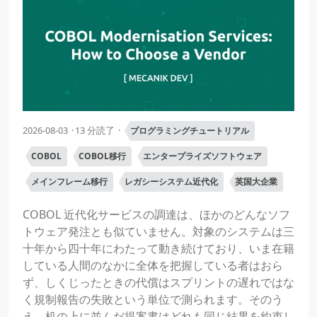
2026-08-03
13 分読了
プログラミングチュートリアル
COBOL
COBOL移行
エンタープライズソフトウェア
メインフレーム移行
レガシーシステム近代化
英国大企業
COBOL 近代化サービスの調達は、ほかのどんなソフ
トウェア発注とも似ていません。対象のシステムは三
十年から四十年にわたって動き続けており、いま在籍
している人間のなかに全体を把握している者はおら
ず、しくじったときの代償はスプリントの遅れではな
く規制報告の失敗という単位で測られます。そのう
え、机の上に並んだ提案書はどれも同じ結果を約束し