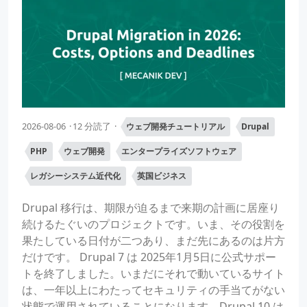
2026-08-06
12 分読了
ウェブ開発チュートリアル
Drupal
PHP
ウェブ開発
エンタープライズソフトウェア
レガシーシステム近代化
英国ビジネス
Drupal 移行は、期限が迫るまで来期の計画に居座り
続けるたぐいのプロジェクトです。いま、その役割を
果たしている日付が二つあり、まだ先にあるのは片方
だけです。 Drupal 7 は 2025年1月5日に公式サポー
トを終了しました。いまだにそれで動いているサイト
は、一年以上にわたってセキュリティの手当てがない
状態で運用されていることになります。Drupal 10 は