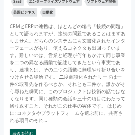
SaaS
エンタープライズソフトウェア
ソフトウェア開発
英国ビジネス
自動化
CRMとERPの連携は、ほとんどの場合「接続の問題」
として語られますが、接続の問題であることはまずあ
りません。どちらのシステムにも文書化されたインタ
ーフェースがあり、使えるコネクタも出回っていま
す。難しいのは、営業と経理が何年もかけて同じ事業
を二つの異なる語彙で記述してきたという事実であ
り、連携とは、その二つの語彙に無理やり折り合いを
つけさせる場所です。 二度商談化されたリードは一
件の取引先を作るべきか、それとも二件か。誰かがそ
う尋ねた瞬間に、このプロジェクトは技術の話ではな
くなります。同じ種類の会話を三十の項目にわたって
繰り返すこと、それがこの仕事の実体です。 はじめ
に: コネクタやプラットフォームを選ぶ前に、共有さ
れる項目のそれ...
続きを読む