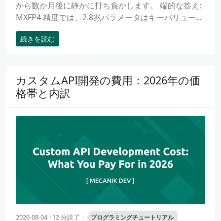
から数か月後に静かに打ち負かします。 端的な答え:
MXFP4 精度では、2.8兆パラメータはキーバリュー...
続きを読む
カスタムAPI開発の費用：2026年の価
格帯と内訳
2026-08-04
12 分読了
プログラミングチュートリアル