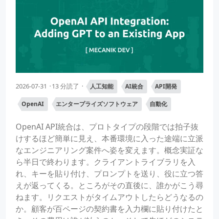
2026-07-31
13 分読了
人工知能
AI統合
API開発
OpenAI
エンタープライズソフトウェア
自動化
OpenAI API統合は、プロトタイプの段階では拍子抜
けするほど簡単に見え、本番環境に入った途端に立派
なエンジニアリング案件へ姿を変えます。概念実証な
ら半日で終わります。クライアントライブラリを入
れ、キーを貼り付け、プロンプトを送り、役に立つ答
えが返ってくる。ところがその直後に、誰かがこう尋
ねます。リクエストがタイムアウトしたらどうなるの
か。顧客が百ページの契約書を入力欄に貼り付けたと