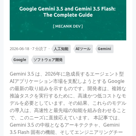
2026-06-18
7 分読了
人工知能
AIツール
Gemini
Google
ソフトウェア開発
Gemini 3.5 は、2026年に急成長するエージェント型
AIアプリケーション市場を支配しようとする Google
の最新の取り組みを示すものです。開発者は、複雑な
推論タスクを実行するために、高速かつ低コストなモ
デルを必要としています。その結果、これらのモデル
の導入は、高速性と最先端の知能を組み合わせること
で、このニーズに直接応えています。 本記事では、
Gemini 3.5 の中核となるアーキテクチャ、Gemini
3.5 Flash 固有の機能、そしてエンジニアリングチー