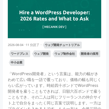
2026-08-04
11 分読了
ウェブ開発チュートリアル
ワードプレス
ウェブ開発
ウェブ制作会社
開発者の採用
中小企業
「WordPress開発者」という言葉は、能力の幅がき
わめて広い職を一語で覆っており、価格の幅も同じく
らい広がっています。時給四十ポンドでWordPress
開発者を雇うこともできれば、日額六百ポンドで雇う
こともでき、その二人は同じフリーランスの仲介サイ
ト上で自分をまったく同じ言葉で説明します。一方は
プラグインを入れる人です。もう一方は、今後三回の