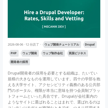
2026-08-06
12 分読了
ウェブ開発チュートリアル
Drupal
PHP
ウェブ開発
ウェブ制作会社
英国ビジネス
開発者の採用
Drupal開発者の採用を必要とする組織は、たいてい
規模の大きなものを運用しています。四十の学部を抱
える大学サイト、アクセシビリティ義務のある公共部
門のポータル、権限が本当に意味を持つ会員制プラッ
トフォームといった具合です。Drupalが会社案内の
ようなサイトに選ばれることはまれで、選ばれるのは
コンテンツモデルが複雑なときです。つまり採用する