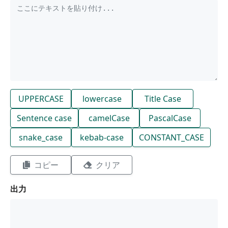
UPPERCASE
lowercase
Title Case
Sentence case
camelCase
PascalCase
snake_case
kebab-case
CONSTANT_CASE
コピー
クリア
出力