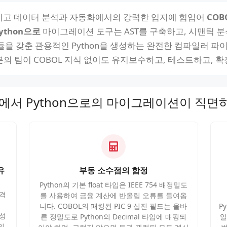
, 그리고 데이터 분석과 자동화에서의 강력한 입지에 힘입어
CO
ython으로
마이그레이션 도구는 AST를 구축하고, 시맨틱 분
조화된 모듈을 갖춘 관용적인 Python을 생성하는 완전한 컴파일러
분의 팀이 COBOL 지식 없이도 유지보수하고, 테스트하고, 확장
L에서 Python으로의 마이그레이션이 직면
유
부동 소수점의 함정
Python의 기본 float 타입은 IEEE 754 배정밀도
엄격
를 사용하여 금융 계산에 반올림 오류를 들여옵
니다. COBOL의 패킹된 PIC 9 십진 필드는 올바
P
직성
른 정밀도로 Python의 Decimal 타입에 매핑되
일
의