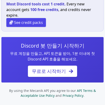
Most Discord tools cost 1 credit.
Every new
account gets
100 free credits
, and credits never
expire.
See credit packs
Discord 봇 만들기 시작하기
무료 계정을 만들고, API 토큰을 받아, 1분 이내에 첫
Discord API 호출을 해보세요.
무료로 시작하기
By using the Mecanik API you agree to our
API Terms &
Acceptable Use Policy
and
Privacy Policy
.