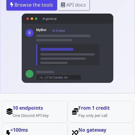
Browse the tools
API docs
# general
MyBot
in 2 hours
B
<t:1776716400:R>
10 endpoints
From 1 credit
One Discord API key
Pay only per call
<100ms
No gateway