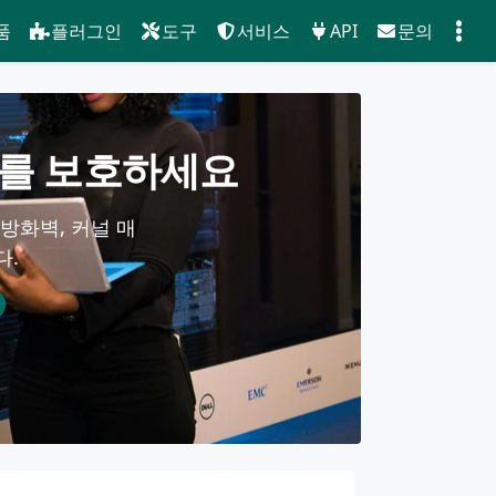
품
플러그인
도구
서비스
API
문의
서버를 보호하세요
 방화벽, 커널 매
다.