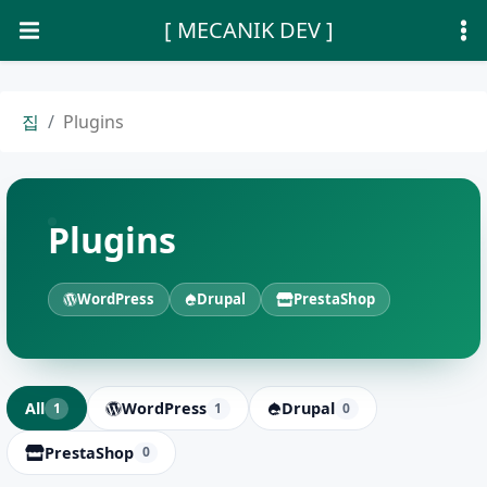
[ MECANIK DEV ]
집
Plugins
Plugins
WordPress
Drupal
PrestaShop
All
WordPress
Drupal
1
1
0
PrestaShop
0