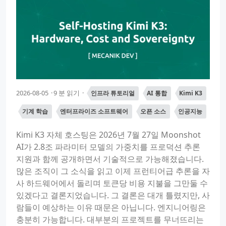
2026-08-05
9 분 읽기
인프라 튜토리얼
AI 통합
Kimi K3
기계 학습
엔터프라이즈 소프트웨어
오픈 소스
인공지능
Kimi K3 자체 호스팅은 2026년 7월 27일 Moonshot
AI가 2.8조 파라미터 모델의 가중치를 프로덕션 추론
지원과 함께 공개하면서 기술적으로 가능해졌습니다.
많은 조직이 그 소식을 읽고 이제 프런티어급 추론을 자
사 하드웨어에서 돌리며 토큰당 비용 지불을 그만둘 수
있겠다고 결론지었습니다. 그 결론은 대개 틀렸지만, 사
람들이 예상하는 이유 때문은 아닙니다. 엔지니어링은
충분히 가능합니다. 대부분의 프로젝트를 무너뜨리는